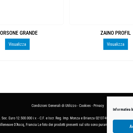
ORSONE GRANDE
ZAINO PROFIL
Visualizza
Visualizza
Condizioni Generali di Utilizzo
-
Cookies
-
Privacy
Informativa 
 Soc. Euro 12.500.000 i.v. - C.F. e Iscr. Reg. Imp. Monza e Brianza 02137480964 - R.E.A. 
illeneuve D'Ascq, Francia Le foto dei prodotti presenti sul sito sono puramente esemplificat
A