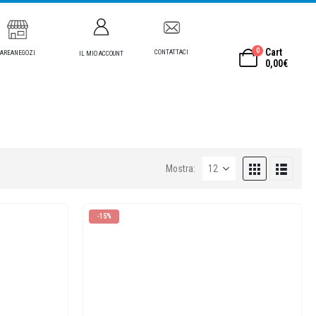
0
Cart
CONTATTACI
AREANEGOZI
IL MIO ACCOUNT
0,00
€
Mostra:
-15%