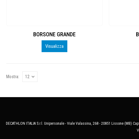
BORSONE GRANDE
B
Visualizza
Mostra:
DECATHLON ITALIA S.r.l. Unipersonale - Viale Valassina, 268 - 20851 Lissone (MB) Cap.
V