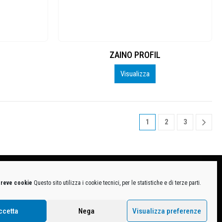
ZAINO PROFIL
Visualizza
1
2
3
breve cookie
Questo sito utilizza i cookie tecnici, per le statistiche e di terze parti.
MB-1370021 - P.IVA. 11005760159 - Direzione e coordinamento art. 2497 C.C. DECATHLON SA,
ive.
ccetta
Nega
Visualizza preferenze