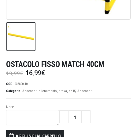
OSTACOLO FISSO MATCH 40CM
Il
Il
16,99
€
19,99
€
prezzo
prezzo
originale
attuale
COD:
033800.40
era:
è:
Categorie:
Accessori allenamento
,
prova
,
sc15
,
Accessori
19,99€.
16,99€.
Note
AGGIUNGI AL CARRELLO