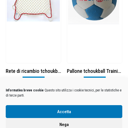
Rete di ricambio tchoukball
Pallone tchoukball Training T2
Visualizza
Visualizza
Informativa breve cookie
Questo sito utilizza i cookie tecnici, per le statistiche e
di terze parti.
Condizioni Generali di Utilizzo
-
Cookies
-
Privacy
Accetta
DECATHLON ITALIA S.r.l. Unipersonale - Viale Valassina, 268 - 20851 Lissone (MB) Cap. Soc.
Euro 12.500.000 i.v. - C.F. e Iscr. Reg. Imp. Monza e Brianza 02137480964 - R.E.A. MB-1370021 -
Nega