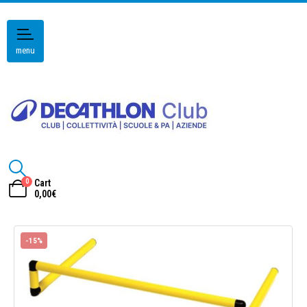
menu
0
Cart
0,00
€
-15%