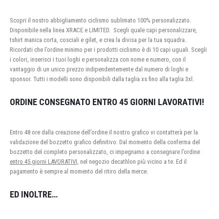
Scopri il nostro abbigliamento ciclismo sublimato 100% personalizzato.
Disponibile nella linea XRACE e LIMITED. Scegli quale capi personalizzare,
tshirt manica corta, cosciali e gilet, e crea la divisa per la tua squadra.
Ricordati che l’ordine minimo per i prodotti ciclismo è di 10 capi uguali. Scegli
i colori, inserisci i tuoi loghi e personalizza con nome e numero, con il
vantaggio di un unico prezzo indipendentemente dal numero di loghi e
sponsor. Tutti i modelli sono disponibili dalla taglia xs fino alla taglia 3xl.
ORDINE CONSEGNATO ENTRO 45 GIORNI LAVORATIVI!
Entro 48 ore dalla creazione dell’ordine il nostro grafico vi contatterà per la
validazione del bozzetto grafico definitivo. Dal momento della conferma del
bozzetto del completo personalizzato, ci impegnamo a consegnare l’ordine
entro 45 giorni LAVORATIVI,
nel negozio decathlon più vicino a te. Ed il
pagamento è sempre al momento del ritiro della merce.
ED INOLTRE…