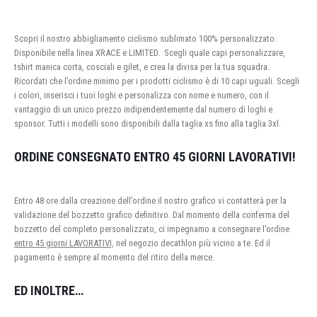
Scopri il nostro abbigliamento ciclismo sublimato 100% personalizzato.
Disponibile nella linea XRACE e LIMITED. Scegli quale capi personalizzare,
tshirt manica corta, cosciali e gilet, e crea la divisa per la tua squadra.
Ricordati che l’ordine minimo per i prodotti ciclismo è di 10 capi uguali. Scegli
i colori, inserisci i tuoi loghi e personalizza con nome e numero, con il
vantaggio di un unico prezzo indipendentemente dal numero di loghi e
sponsor. Tutti i modelli sono disponibili dalla taglia xs fino alla taglia 3xl.
ORDINE CONSEGNATO ENTRO 45 GIORNI LAVORATIVI!
Entro 48 ore dalla creazione dell’ordine il nostro grafico vi contatterà per la
validazione del bozzetto grafico definitivo. Dal momento della conferma del
bozzetto del completo personalizzato, ci impegnamo a consegnare l’ordine
entro 45 giorni LAVORATIVI,
nel negozio decathlon più vicino a te. Ed il
pagamento è sempre al momento del ritiro della merce.
ED INOLTRE…