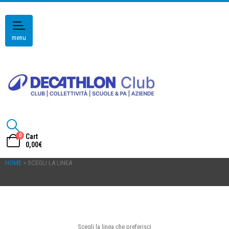
menu
0
Cart
0,00
€
HOME
> SCEGLI LA LINEA
Scegli la linea che preferisci