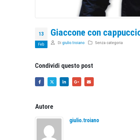
Giaccone con cappucci
13
Di
giulio.troiano
Senza categoria
Feb
Condividi questo post
Autore
giulio.troiano