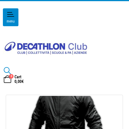
menu
0
Cart
0,00
€