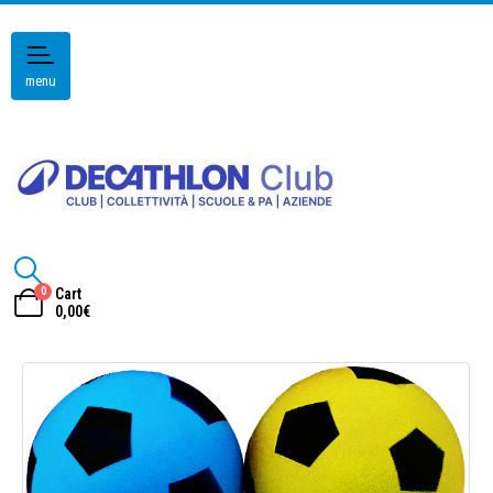
menu
0
Cart
0,00
€