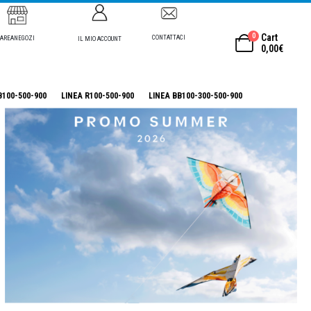
0
Cart
CONTATTACI
AREANEGOZI
IL MIO ACCOUNT
0,00
€
B100-500-900
LINEA R100-500-900
LINEA BB100-300-500-900