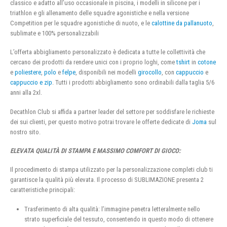
classico e adatto all’uso occasionale in piscina, i modelli in silicone per i
triathlon e gli allenamento delle squadre agonistiche e nella versione
Competition per le squadre agonistiche di nuoto, e le
calottine da pallanuoto
,
sublimate e 100% personalizzabili
L’offerta abbigliamento personalizzato è dedicata a tutte le collettività che
cercano dei prodotti da rendere unici con i proprio loghi, come
tshirt
in
cotone
e
poliestere
,
polo
e
felpe
, disponibili nei modelli
girocollo
, con
cappuccio
e
cappuccio e zip
. Tutti i prodotti abbigliamento sono ordinabili dalla taglia 5/6
anni alla 2xl.
Decathlon Club si affida a partner leader del settore per soddisfare le richieste
dei sui clienti, per questo motivo potrai trovare le offerte dedicate di
Joma
sul
nostro sito.
ELEVATA QUALITÀ DI STAMPA E MASSIMO COMFORT DI GIOCO:
Il procedimento di stampa utilizzato per la personalizzazione completi club ti
garantisce la qualità più elevata. Il processo di SUBLIMAZIONE presenta 2
caratteristiche principali:
Trasferimento di alta qualità: l’immagine penetra letteralmente nello
strato superficiale del tessuto, consentendo in questo modo di ottenere