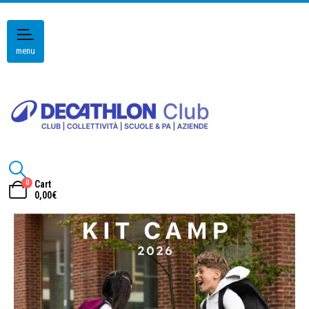
menu
0
Cart
0,00
€