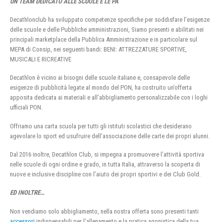
UN TEAM DEDICATO ALLE SCUOLE E LE PA
Decathlonclub ha sviluppato competenze specifiche per soddisfare l’esigenze
delle scuole e delle Pubbliche amministrazioni, Siamo presenti e abilitati nei
principali marketplace della Pubblica Amministrazione e in particolare sul
MEPA di Consip, nei seguenti bandi: BENI: ATTREZZATURE SPORTIVE,
MUSICALI E RICREATIVE
Decathlon è vicino ai bisogni delle scuole italiane e, consapevole delle
esigenze di pubblicità legate al mondo del PON, ha costruito un’offerta
apposita dedicata ai materiali e all’abbigliamento personalizzabile con i loghi
ufficiali PON.
Offriamo una carta scuola per tutti gli istituti scolastici che desiderano
agevolare lo sport ed usufruire dell’associazione delle carte dei propri alunni.
Dal 2016 inoltre, Decathlon Club, si impegna a promuovere l’attività sportiva
nelle scuole di ogni ordine e grado, in tutta Italia, attraverso la scoperta di
nuove e inclusive discipline con l’aiuto dei propri sportivi e dei Club Gold.
ED INOLTRE…
Non vendiamo solo abbigliamento, nella nostra offerta sono presenti tanti
accessori
indispensabili per l’allenamento e la pratica agonistica della tua