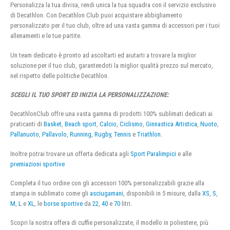
Personalizza la tua divisa, rendi unica la tua squadra con il servizio esclusivo
di Decathlon. Con Decathlon Club puoi acquistare abbigliamento
personalizzato per il tuo club, oltre ad una vasta gamma di accessori per i tuoi
allenamenti e le tue partite.
Un team dedicato è pronto ad ascoltarti ed aiutarti a trovare la miglior
soluzione per il tuo club, garantendoti la miglior qualità prezzo sul mercato,
nel rispetto delle politiche Decathlon.
SCEGLI IL TUO SPORT ED INIZIA LA PERSONALIZZAZIONE:
DecathlonClub offre una vasta gamma di prodotti 100% sublimati dedicati ai
praticanti di
Basket
,
Beach sport
,
Calcio
,
Ciclismo
,
Ginnastica Artistica
,
Nuoto
,
Pallanuoto
,
Pallavolo
,
Running
,
Rugby
,
Tennis
e
Triathlon
.
Inoltre potrai trovare un offerta dedicata agli
Sport Paralimpici
e alle
premiazioni sportive
Completa il tuo ordine con gli accessori 100% personalizzabili grazie alla
stampa in sublimato come gli
asciugamani
, disponibili in 5 misure, dalla
XS
,
S
,
M
,
L
e
XL
, le
borse sportive
da
22
,
40
e
70
litri.
Scopri la nostra offera di cuffie personalizzate, il modello in poliestere, più