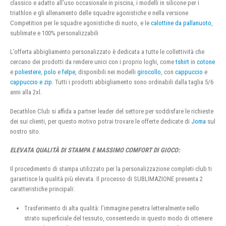
classico e adatto all’uso occasionale in piscina, i modelli in silicone per i
triathlon e gli allenamento delle squadre agonistiche e nella versione
Competition per le squadre agonistiche di nuoto, e le
calottine da pallanuoto
,
sublimate e 100% personalizzabili
L’offerta abbigliamento personalizzato è dedicata a tutte le collettività che
cercano dei prodotti da rendere unici con i proprio loghi, come
tshirt
in
cotone
e
poliestere
,
polo
e
felpe
, disponibili nei modelli
girocollo
, con
cappuccio
e
cappuccio e zip
. Tutti i prodotti abbigliamento sono ordinabili dalla taglia 5/6
anni alla 2xl.
Decathlon Club si affida a partner leader del settore per soddisfare le richieste
dei sui clienti, per questo motivo potrai trovare le offerte dedicate di
Joma
sul
nostro sito.
ELEVATA QUALITÀ DI STAMPA E MASSIMO COMFORT DI GIOCO:
Il procedimento di stampa utilizzato per la personalizzazione completi club ti
garantisce la qualità più elevata. Il processo di SUBLIMAZIONE presenta 2
caratteristiche principali:
Trasferimento di alta qualità: l’immagine penetra letteralmente nello
strato superficiale del tessuto, consentendo in questo modo di ottenere