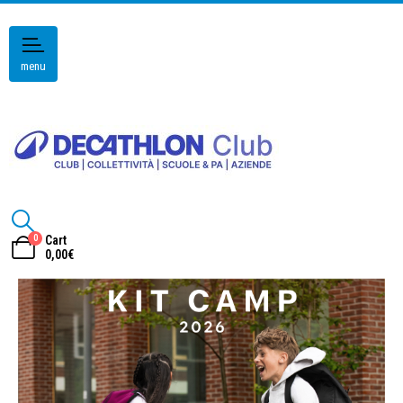
menu
0
Cart
0,00
€