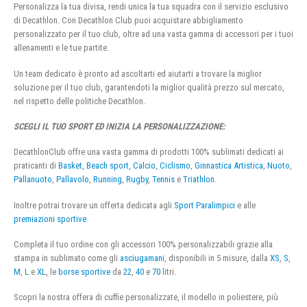
Personalizza la tua divisa, rendi unica la tua squadra con il servizio esclusivo
di Decathlon. Con Decathlon Club puoi acquistare abbigliamento
personalizzato per il tuo club, oltre ad una vasta gamma di accessori per i tuoi
allenamenti e le tue partite.
Un team dedicato è pronto ad ascoltarti ed aiutarti a trovare la miglior
soluzione per il tuo club, garantendoti la miglior qualità prezzo sul mercato,
nel rispetto delle politiche Decathlon.
SCEGLI IL TUO SPORT ED INIZIA LA PERSONALIZZAZIONE:
DecathlonClub offre una vasta gamma di prodotti 100% sublimati dedicati ai
praticanti di
Basket
,
Beach sport
,
Calcio
,
Ciclismo
,
Ginnastica Artistica
,
Nuoto
,
Pallanuoto
,
Pallavolo
,
Running
,
Rugby
,
Tennis
e
Triathlon
.
Inoltre potrai trovare un offerta dedicata agli
Sport Paralimpici
e alle
premiazioni sportive
Completa il tuo ordine con gli accessori 100% personalizzabili grazie alla
stampa in sublimato come gli
asciugamani
, disponibili in 5 misure, dalla
XS
,
S
,
M
,
L
e
XL
, le
borse sportive
da
22
,
40
e
70
litri.
Scopri la nostra offera di cuffie personalizzate, il modello in poliestere, più