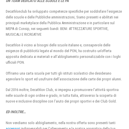
UN TEAM DEDICATO ALLE SCUOLE E LE PA
Decathlonclub ha sviluppato competenze specifiche per soddisfare l’esigenze
delle scuole e delle Pubbliche amministrazioni, Siamo presenti e abilitati nei
principali marketplace della Pubblica Amministrazione e in particolare sul
MEPA di Consip, nei seguenti bandi: BENI: ATTREZZATURE SPORTIVE,
MUSICALI E RICREATIVE
Decathlon è vicino ai bisogni delle scuole italiane e, consapevole delle
esigenze di pubblicità legate al mondo del PON, ha costruito un’offerta
apposita dedicata ai materiali e all’abbigliamento personalizzabile con i loghi
ufficiali PON.
Offriamo una carta scuola per tutti gli istituti scolastici che desiderano
agevolare lo sport ed usufruire dell’associazione delle carte dei propri alunni.
Dal 2016 inoltre, Decathlon Club, si impegna a promuovere l’attività sportiva
nelle scuole di ogni ordine e grado, in tutta Italia, attraverso la scoperta di
nuove e inclusive discipline con l’aiuto dei propri sportivi e dei Club Gold.
ED INOLTRE…
Non vendiamo solo abbigliamento, nella nostra offerta sono presenti tanti
accessori
indispensabili per l’allenamento e la pratica agonistica della tua