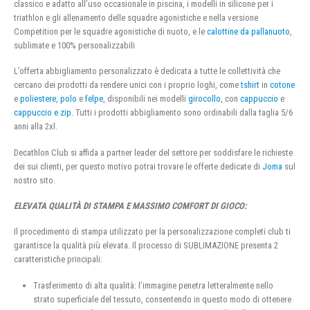
classico e adatto all’uso occasionale in piscina, i modelli in silicone per i
triathlon e gli allenamento delle squadre agonistiche e nella versione
Competition per le squadre agonistiche di nuoto, e le
calottine da pallanuoto
,
sublimate e 100% personalizzabili
L’offerta abbigliamento personalizzato è dedicata a tutte le collettività che
cercano dei prodotti da rendere unici con i proprio loghi, come
tshirt
in
cotone
e
poliestere
,
polo
e
felpe
, disponibili nei modelli
girocollo
, con
cappuccio
e
cappuccio e zip
. Tutti i prodotti abbigliamento sono ordinabili dalla taglia 5/6
anni alla 2xl.
Decathlon Club si affida a partner leader del settore per soddisfare le richieste
dei sui clienti, per questo motivo potrai trovare le offerte dedicate di
Joma
sul
nostro sito.
ELEVATA QUALITÀ DI STAMPA E MASSIMO COMFORT DI GIOCO:
Il procedimento di stampa utilizzato per la personalizzazione completi club ti
garantisce la qualità più elevata. Il processo di SUBLIMAZIONE presenta 2
caratteristiche principali:
Trasferimento di alta qualità: l’immagine penetra letteralmente nello
strato superficiale del tessuto, consentendo in questo modo di ottenere