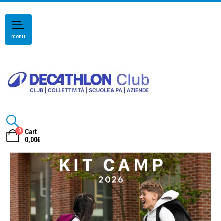
menu
0
Cart
0,00
€