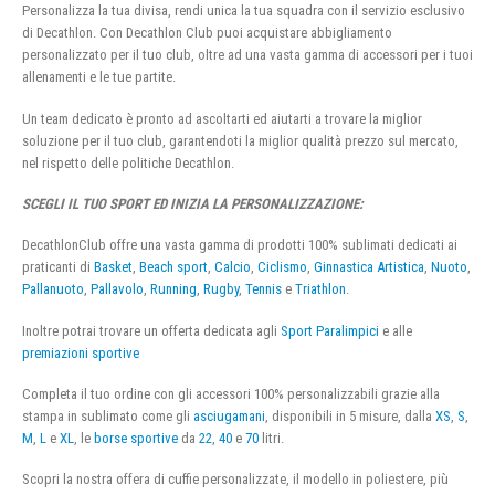
Personalizza la tua divisa, rendi unica la tua squadra con il servizio esclusivo
di Decathlon. Con Decathlon Club puoi acquistare abbigliamento
personalizzato per il tuo club, oltre ad una vasta gamma di accessori per i tuoi
allenamenti e le tue partite.
Un team dedicato è pronto ad ascoltarti ed aiutarti a trovare la miglior
soluzione per il tuo club, garantendoti la miglior qualità prezzo sul mercato,
nel rispetto delle politiche Decathlon.
SCEGLI IL TUO SPORT ED INIZIA LA PERSONALIZZAZIONE:
DecathlonClub offre una vasta gamma di prodotti 100% sublimati dedicati ai
praticanti di
Basket
,
Beach sport
,
Calcio
,
Ciclismo
,
Ginnastica Artistica
,
Nuoto
,
Pallanuoto
,
Pallavolo
,
Running
,
Rugby
,
Tennis
e
Triathlon
.
Inoltre potrai trovare un offerta dedicata agli
Sport Paralimpici
e alle
premiazioni sportive
Completa il tuo ordine con gli accessori 100% personalizzabili grazie alla
stampa in sublimato come gli
asciugamani
, disponibili in 5 misure, dalla
XS
,
S
,
M
,
L
e
XL
, le
borse sportive
da
22
,
40
e
70
litri.
Scopri la nostra offera di cuffie personalizzate, il modello in poliestere, più