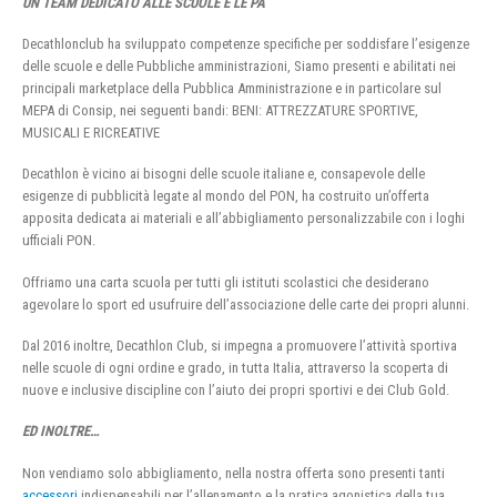
UN TEAM DEDICATO ALLE SCUOLE E LE PA
Decathlonclub ha sviluppato competenze specifiche per soddisfare l’esigenze
delle scuole e delle Pubbliche amministrazioni, Siamo presenti e abilitati nei
principali marketplace della Pubblica Amministrazione e in particolare sul
MEPA di Consip, nei seguenti bandi: BENI: ATTREZZATURE SPORTIVE,
MUSICALI E RICREATIVE
Decathlon è vicino ai bisogni delle scuole italiane e, consapevole delle
esigenze di pubblicità legate al mondo del PON, ha costruito un’offerta
apposita dedicata ai materiali e all’abbigliamento personalizzabile con i loghi
ufficiali PON.
Offriamo una carta scuola per tutti gli istituti scolastici che desiderano
agevolare lo sport ed usufruire dell’associazione delle carte dei propri alunni.
Dal 2016 inoltre, Decathlon Club, si impegna a promuovere l’attività sportiva
nelle scuole di ogni ordine e grado, in tutta Italia, attraverso la scoperta di
nuove e inclusive discipline con l’aiuto dei propri sportivi e dei Club Gold.
ED INOLTRE…
Non vendiamo solo abbigliamento, nella nostra offerta sono presenti tanti
accessori
indispensabili per l’allenamento e la pratica agonistica della tua