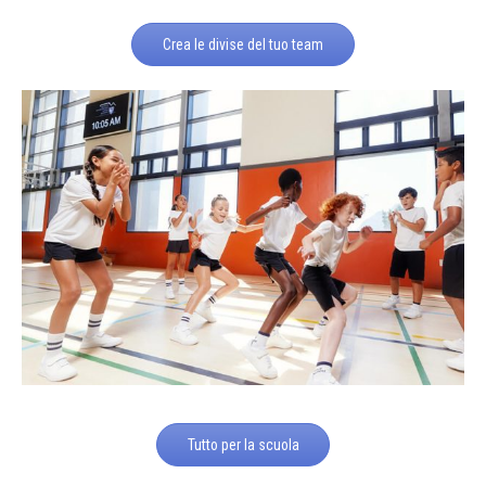
Crea le divise del tuo team
Tutto per la scuola