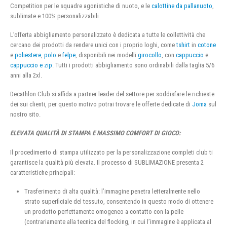
Competition per le squadre agonistiche di nuoto, e le
calottine da pallanuoto
,
sublimate e 100% personalizzabili
L’offerta abbigliamento personalizzato è dedicata a tutte le collettività che
cercano dei prodotti da rendere unici con i proprio loghi, come
tshirt
in
cotone
e
poliestere
,
polo
e
felpe
, disponibili nei modelli
girocollo
, con
cappuccio
e
cappuccio e zip
. Tutti i prodotti abbigliamento sono ordinabili dalla taglia 5/6
anni alla 2xl.
Decathlon Club si affida a partner leader del settore per soddisfare le richieste
dei sui clienti, per questo motivo potrai trovare le offerte dedicate di
Joma
sul
nostro sito.
ELEVATA QUALITÀ DI STAMPA E MASSIMO COMFORT DI GIOCO:
Il procedimento di stampa utilizzato per la personalizzazione completi club ti
garantisce la qualità più elevata. Il processo di SUBLIMAZIONE presenta 2
caratteristiche principali:
Trasferimento di alta qualità: l’immagine penetra letteralmente nello
strato superficiale del tessuto, consentendo in questo modo di ottenere
un prodotto perfettamente omogeneo a contatto con la pelle
(contrariamente alla tecnica del flocking, in cui l’immagine è applicata al