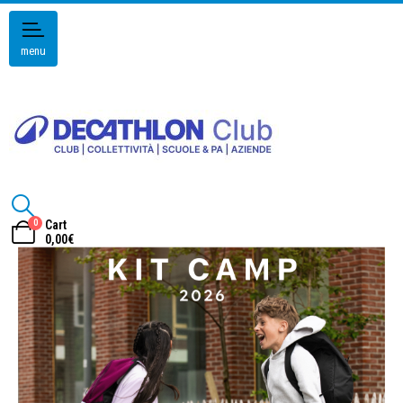
menu
0
Cart
0,00
€