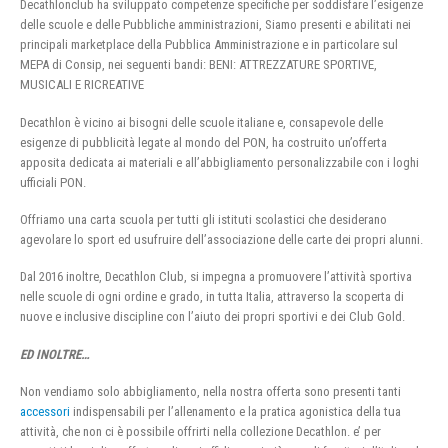
Decathlonclub ha sviluppato competenze specifiche per soddisfare l’esigenze
delle scuole e delle Pubbliche amministrazioni, Siamo presenti e abilitati nei
principali marketplace della Pubblica Amministrazione e in particolare sul
MEPA di Consip, nei seguenti bandi: BENI: ATTREZZATURE SPORTIVE,
MUSICALI E RICREATIVE
Decathlon è vicino ai bisogni delle scuole italiane e, consapevole delle
esigenze di pubblicità legate al mondo del PON, ha costruito un’offerta
apposita dedicata ai materiali e all’abbigliamento personalizzabile con i loghi
ufficiali PON.
Offriamo una carta scuola per tutti gli istituti scolastici che desiderano
agevolare lo sport ed usufruire dell’associazione delle carte dei propri alunni.
Dal 2016 inoltre, Decathlon Club, si impegna a promuovere l’attività sportiva
nelle scuole di ogni ordine e grado, in tutta Italia, attraverso la scoperta di
nuove e inclusive discipline con l’aiuto dei propri sportivi e dei Club Gold.
ED INOLTRE…
Non vendiamo solo abbigliamento, nella nostra offerta sono presenti tanti
accessori
indispensabili per l’allenamento e la pratica agonistica della tua
attività, che non ci è possibile offrirti nella collezione Decathlon. e’ per