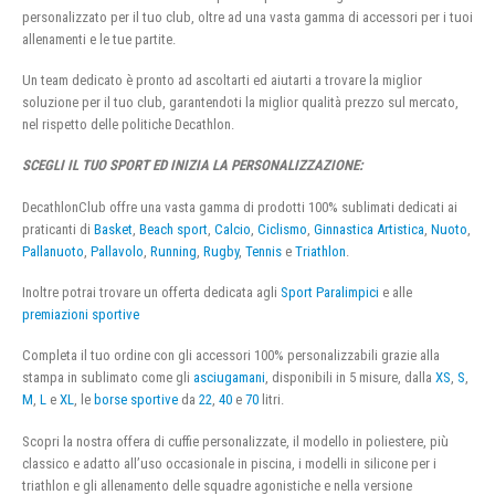
personalizzato per il tuo club, oltre ad una vasta gamma di accessori per i tuoi
allenamenti e le tue partite.
Un team dedicato è pronto ad ascoltarti ed aiutarti a trovare la miglior
soluzione per il tuo club, garantendoti la miglior qualità prezzo sul mercato,
nel rispetto delle politiche Decathlon.
SCEGLI IL TUO SPORT ED INIZIA LA PERSONALIZZAZIONE:
DecathlonClub offre una vasta gamma di prodotti 100% sublimati dedicati ai
praticanti di
Basket
,
Beach sport
,
Calcio
,
Ciclismo
,
Ginnastica Artistica
,
Nuoto
,
Pallanuoto
,
Pallavolo
,
Running
,
Rugby
,
Tennis
e
Triathlon
.
Inoltre potrai trovare un offerta dedicata agli
Sport Paralimpici
e alle
premiazioni sportive
Completa il tuo ordine con gli accessori 100% personalizzabili grazie alla
stampa in sublimato come gli
asciugamani
, disponibili in 5 misure, dalla
XS
,
S
,
M
,
L
e
XL
, le
borse sportive
da
22
,
40
e
70
litri.
Scopri la nostra offera di cuffie personalizzate, il modello in poliestere, più
classico e adatto all’uso occasionale in piscina, i modelli in silicone per i
triathlon e gli allenamento delle squadre agonistiche e nella versione