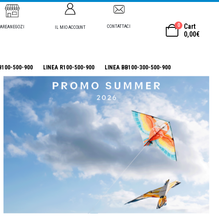
0
Cart
CONTATTACI
AREANEGOZI
IL MIO ACCOUNT
0,00
€
B100-500-900
LINEA R100-500-900
LINEA BB100-300-500-900