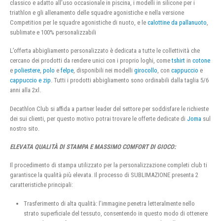
classico e adatto all’uso occasionale in piscina, i modelli in silicone per i
triathlon e gli allenamento delle squadre agonistiche e nella versione
Competition per le squadre agonistiche di nuoto, e le
calottine da pallanuoto
,
sublimate e 100% personalizzabili
L’offerta abbigliamento personalizzato è dedicata a tutte le collettività che
cercano dei prodotti da rendere unici con i proprio loghi, come
tshirt
in
cotone
e
poliestere
,
polo
e
felpe
, disponibili nei modelli
girocollo
, con
cappuccio
e
cappuccio e zip
. Tutti i prodotti abbigliamento sono ordinabili dalla taglia 5/6
anni alla 2xl.
Decathlon Club si affida a partner leader del settore per soddisfare le richieste
dei sui clienti, per questo motivo potrai trovare le offerte dedicate di
Joma
sul
nostro sito.
ELEVATA QUALITÀ DI STAMPA E MASSIMO COMFORT DI GIOCO:
Il procedimento di stampa utilizzato per la personalizzazione completi club ti
garantisce la qualità più elevata. Il processo di SUBLIMAZIONE presenta 2
caratteristiche principali:
Trasferimento di alta qualità: l’immagine penetra letteralmente nello
strato superficiale del tessuto, consentendo in questo modo di ottenere