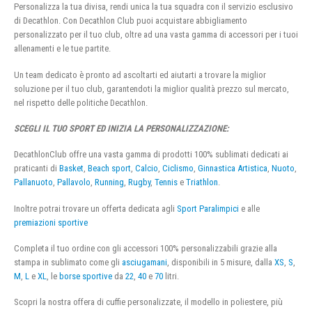
Personalizza la tua divisa, rendi unica la tua squadra con il servizio esclusivo
di Decathlon. Con Decathlon Club puoi acquistare abbigliamento
personalizzato per il tuo club, oltre ad una vasta gamma di accessori per i tuoi
allenamenti e le tue partite.
Un team dedicato è pronto ad ascoltarti ed aiutarti a trovare la miglior
soluzione per il tuo club, garantendoti la miglior qualità prezzo sul mercato,
nel rispetto delle politiche Decathlon.
SCEGLI IL TUO SPORT ED INIZIA LA PERSONALIZZAZIONE:
DecathlonClub offre una vasta gamma di prodotti 100% sublimati dedicati ai
praticanti di
Basket
,
Beach sport
,
Calcio
,
Ciclismo
,
Ginnastica Artistica
,
Nuoto
,
Pallanuoto
,
Pallavolo
,
Running
,
Rugby
,
Tennis
e
Triathlon
.
Inoltre potrai trovare un offerta dedicata agli
Sport Paralimpici
e alle
premiazioni sportive
Completa il tuo ordine con gli accessori 100% personalizzabili grazie alla
stampa in sublimato come gli
asciugamani
, disponibili in 5 misure, dalla
XS
,
S
,
M
,
L
e
XL
, le
borse sportive
da
22
,
40
e
70
litri.
Scopri la nostra offera di cuffie personalizzate, il modello in poliestere, più