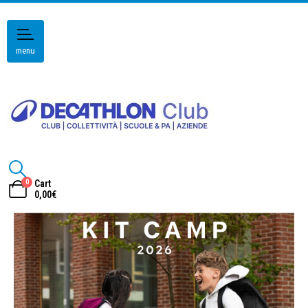
menu
0
Cart
0,00
€