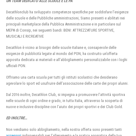
UN TEAM DEDICATO ALLE SCUOLE E LE PA
Decathlonclub ha sviluppato competenze specifiche per soddisfare l’esigenze
delle scuole e delle Pubbliche amministrazioni, Siamo presenti e abilitati nei
principali marketplace della Pubblica Amministrazione e in particolare sul
MEPA di Consip, nei seguenti bandi: BENI: ATTREZZATURE SPORTIVE,
MUSICALI E RICREATIVE
Decathlon è vicino ai bisogni delle scuole italiane e, consapevole delle
esigenze di pubblicità legate al mondo del PON, ha costruito un’offerta
apposita dedicata ai materiali e all’abbigliamento personalizzabile con i loghi
ufficiali PON.
Offriamo una carta scuola per tutti gli istituti scolastici che desiderano
agevolare lo sport ed usufruire dell’associazione delle carte dei propri alunni.
Dal 2016 inoltre, Decathlon Club, si impegna a promuovere l’attività sportiva
nelle scuole di ogni ordine e grado, in tutta Italia, attraverso la scoperta di
nuove e inclusive discipline con l’aiuto dei propri sportivi e dei Club Gold.
ED INOLTRE…
Non vendiamo solo abbigliamento, nella nostra offerta sono presenti tanti
accessori
indispensabili per l’allenamento e la pratica agonistica della tua