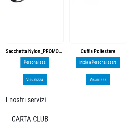
on_PROMO_perso
Cuffia Poliestere
BS600 – 5139960
Inizia a Personalizzare
Personalizza
Visualizza
Visualizza
I nostri servizi
CARTA CLUB