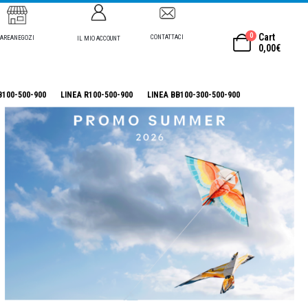
0
Cart
CONTATTACI
AREANEGOZI
IL MIO ACCOUNT
0,00
€
B100-500-900
LINEA R100-500-900
LINEA BB100-300-500-900