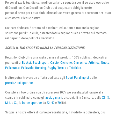
Personalizza la tua divisa, rendi unica la tua squadra con il servizio esclusivo
di Decathlon. Con Decathlon Club puoi acquistare abbigliamento
personalizzato per il tuo club, oltre ad una vasta gamma di accessori per i tuoi
allenamenti e le tue partite.
Un team dedicato è pronto ad ascoltarti ed aiutarti a trovare la miglior
soluzione per il tuo club, garantendoti la miglior qualità prezzo sul mercato,
nel rispetto delle politiche Decathlon.
SCEGLI IL TUO SPORT ED INIZIA LA PERSONALIZZAZIONE:
DecathlonClub offre una vasta gamma di prodotti 100% sublimati dedicati ai
praticanti di
Basket
,
Beach sport
,
Calcio
,
Ciclismo
,
Ginnastica Artistica
,
Nuoto
,
Pallanuoto
,
Pallavolo
,
Running
,
Rugby
,
Tennis
e
Triathlon
.
Inoltre potrai trovare un offerta dedicata agli
Sport Paralimpici
e alle
premiazioni sportive
Completa il tuo ordine con gli accessori 100% personalizzabili grazie alla
stampa in sublimato come gli
asciugamani
, disponibili in 5 misure, dalla
XS
,
S
,
M
,
L
e
XL
, le
borse sportive
da
22
,
40
e
70
litri.
Scopri la nostra offera di cuffie personalizzate, il modello in poliestere, più