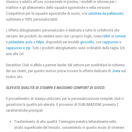
classico e adatto all’uso occasionale in piscina, i modelli in silicone per i
triathlon e gli allenamento delle squadre agonistiche e nella versione
Competition per le squadre agonistiche di nuoto, e le
calottine da pallanuoto
,
sublimate e 100% personalizzabili
L’offerta abbigliamento personalizzato è dedicata a tutte le collettività che
cercano dei prodotti da rendere unici con i proprio loghi, come
tshirt
in
cotone
e
poliestere
,
polo
e
felpe
, disponibili nei modelli
girocollo
, con
cappuccio
e
cappuccio e zip
. Tutti i prodotti abbigliamento sono ordinabili dalla taglia 5/6
anni alla 2xl.
Decathlon Club si affida a partner leader del settore per soddisfare le richieste
dei sui clienti, per questo motivo potrai trovare le offerte dedicate di
Joma
sul
nostro sito.
ELEVATA QUALITÀ DI STAMPA E MASSIMO COMFORT DI GIOCO:
Il procedimento di stampa utilizzato per la personalizzazione completi club ti
garantisce la qualità più elevata. Il processo di SUBLIMAZIONE presenta 2
caratteristiche principali:
Trasferimento di alta qualità: l’immagine penetra letteralmente nello
strato superficiale del tessuto, consentendo in questo modo di ottenere