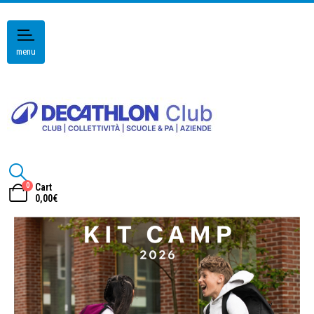
menu
0
Cart
0,00
€