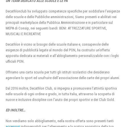
UN TEAM DEDICATO ALLE SCUOLE E LE PA
Decathlonclub ha sviluppato competenze specifiche per soddisfare l’esigenze
delle scuole e delle Pubbliche amministrazioni, Siamo presenti e abilitati nei
principali marketplace della Pubblica Amministrazione e in particolare sul
MEPA di Consip, nei seguenti bandi: BENI: ATTREZZATURE SPORTIVE,
MUSICALI E RICREATIVE
Decathlon è vicino ai bisogni delle scuole italiane e, consapevole delle
esigenze di pubblicità legate al mondo del PON, ha costruito un’offerta
apposita dedicata ai materiali e all’abbigliamento personalizzabile con i loghi
ufficiali PON.
Offriamo una carta scuola per tutti gli istituti scolastici che desiderano
agevolare lo sport ed usufruire dell’associazione delle carte dei propri alunni.
Dal 2016 inoltre, Decathlon Club, si impegna a promuovere l’attività sportiva
nelle scuole di ogni ordine e grado, in tutta Italia, attraverso la scoperta di
nuove e inclusive discipline con l’aiuto dei propri sportivi e dei Club Gold.
ED INOLTRE…
Non vendiamo solo abbigliamento, nella nostra offerta sono presenti tanti
accessori
indispensabili per l’allenamento e la pratica agonistica della tua