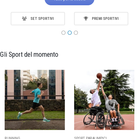
SET SPORTIVI
PREMI SPORTIVI
Gli Sport del momento
RT PARALIMPICI
CALCIO
BA