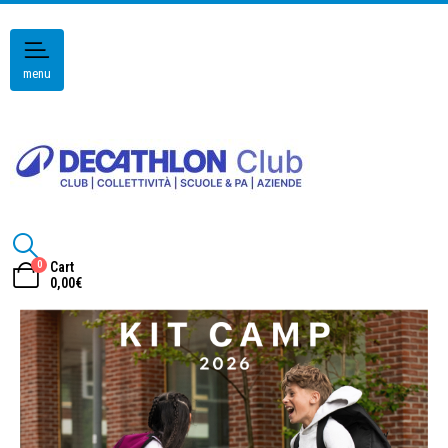
menu
0
Cart
0,00
€