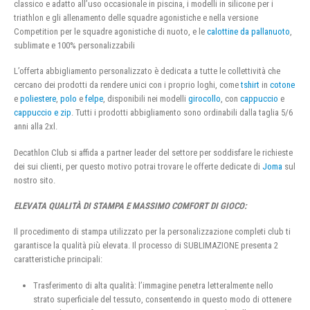
classico e adatto all’uso occasionale in piscina, i modelli in silicone per i
triathlon e gli allenamento delle squadre agonistiche e nella versione
Competition per le squadre agonistiche di nuoto, e le
calottine da pallanuoto
,
sublimate e 100% personalizzabili
L’offerta abbigliamento personalizzato è dedicata a tutte le collettività che
cercano dei prodotti da rendere unici con i proprio loghi, come
tshirt
in
cotone
e
poliestere
,
polo
e
felpe
, disponibili nei modelli
girocollo
, con
cappuccio
e
cappuccio e zip
. Tutti i prodotti abbigliamento sono ordinabili dalla taglia 5/6
anni alla 2xl.
Decathlon Club si affida a partner leader del settore per soddisfare le richieste
dei sui clienti, per questo motivo potrai trovare le offerte dedicate di
Joma
sul
nostro sito.
ELEVATA QUALITÀ DI STAMPA E MASSIMO COMFORT DI GIOCO:
Il procedimento di stampa utilizzato per la personalizzazione completi club ti
garantisce la qualità più elevata. Il processo di SUBLIMAZIONE presenta 2
caratteristiche principali:
Trasferimento di alta qualità: l’immagine penetra letteralmente nello
strato superficiale del tessuto, consentendo in questo modo di ottenere