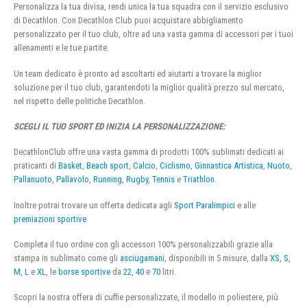
Personalizza la tua divisa, rendi unica la tua squadra con il servizio esclusivo
di Decathlon. Con Decathlon Club puoi acquistare abbigliamento
personalizzato per il tuo club, oltre ad una vasta gamma di accessori per i tuoi
allenamenti e le tue partite.
Un team dedicato è pronto ad ascoltarti ed aiutarti a trovare la miglior
soluzione per il tuo club, garantendoti la miglior qualità prezzo sul mercato,
nel rispetto delle politiche Decathlon.
SCEGLI IL TUO SPORT ED INIZIA LA PERSONALIZZAZIONE:
DecathlonClub offre una vasta gamma di prodotti 100% sublimati dedicati ai
praticanti di
Basket
,
Beach sport
,
Calcio
,
Ciclismo
,
Ginnastica Artistica
,
Nuoto
,
Pallanuoto
,
Pallavolo
,
Running
,
Rugby
,
Tennis
e
Triathlon
.
Inoltre potrai trovare un offerta dedicata agli
Sport Paralimpici
e alle
premiazioni sportive
Completa il tuo ordine con gli accessori 100% personalizzabili grazie alla
stampa in sublimato come gli
asciugamani
, disponibili in 5 misure, dalla
XS
,
S
,
M
,
L
e
XL
, le
borse sportive
da
22
,
40
e
70
litri.
Scopri la nostra offera di cuffie personalizzate, il modello in poliestere, più