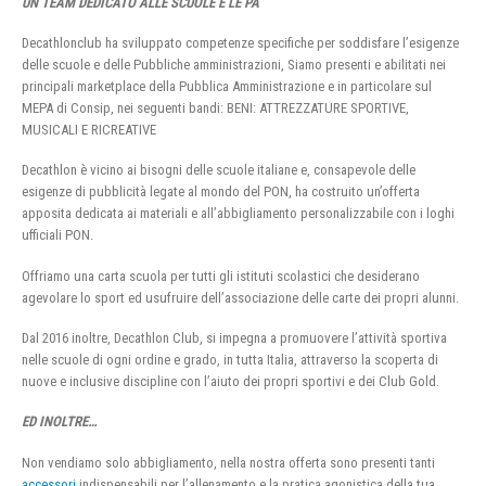
UN TEAM DEDICATO ALLE SCUOLE E LE PA
Decathlonclub ha sviluppato competenze specifiche per soddisfare l’esigenze
delle scuole e delle Pubbliche amministrazioni, Siamo presenti e abilitati nei
principali marketplace della Pubblica Amministrazione e in particolare sul
MEPA di Consip, nei seguenti bandi: BENI: ATTREZZATURE SPORTIVE,
MUSICALI E RICREATIVE
Decathlon è vicino ai bisogni delle scuole italiane e, consapevole delle
esigenze di pubblicità legate al mondo del PON, ha costruito un’offerta
apposita dedicata ai materiali e all’abbigliamento personalizzabile con i loghi
ufficiali PON.
Offriamo una carta scuola per tutti gli istituti scolastici che desiderano
agevolare lo sport ed usufruire dell’associazione delle carte dei propri alunni.
Dal 2016 inoltre, Decathlon Club, si impegna a promuovere l’attività sportiva
nelle scuole di ogni ordine e grado, in tutta Italia, attraverso la scoperta di
nuove e inclusive discipline con l’aiuto dei propri sportivi e dei Club Gold.
ED INOLTRE…
Non vendiamo solo abbigliamento, nella nostra offerta sono presenti tanti
accessori
indispensabili per l’allenamento e la pratica agonistica della tua