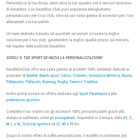
Personalizza la tua divisa, rendi unica la tua squadra con il servizio esclusivo
di Decathlon. Con Decathlon Club puoi acquistare abbigliamento
personalizzato per il tuo club, oltre ad una vasta gamma di accessori per i tuoi
allenamenti e le tue partite.
Un team dedicato è pronto ad ascoltarti ed aiutarti a trovare la miglior
soluzione per il tuo club, garantendoti la miglior qualità prezzo sul mercato,
nel rispetto delle politiche Decathlon.
SCEGLI IL TUO SPORT ED INIZIA LA PERSONALIZZAZIONE:
DecathlonClub offre una vasta gamma di prodotti 100% sublimati dedicati ai
praticanti di
Basket
,
Beach sport
,
Calcio
,
Ciclismo
,
Ginnastica Artistica
,
Nuoto
,
Pallanuoto
,
Pallavolo
,
Running
,
Rugby
,
Tennis
e
Triathlon
.
Inoltre potrai trovare un offerta dedicata agli
Sport Paralimpici
e alle
premiazioni sportive
Completa il tuo ordine con gli accessori 100% personalizzabili grazie alla
stampa in sublimato come gli
asciugamani
, disponibili in 5 misure, dalla
XS
,
S
,
M
,
L
e
XL
, le
borse sportive
da
22
,
40
e
70
litri.
Scopri la nostra offera di cuffie personalizzate, il modello in poliestere, più