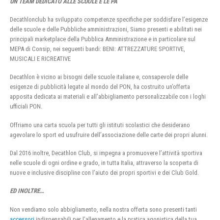
UN TEAM DEDICATO ALLE SCUOLE E LE PA
Decathlonclub ha sviluppato competenze specifiche per soddisfare l’esigenze
delle scuole e delle Pubbliche amministrazioni, Siamo presenti e abilitati nei
principali marketplace della Pubblica Amministrazione e in particolare sul
MEPA di Consip, nei seguenti bandi: BENI: ATTREZZATURE SPORTIVE,
MUSICALI E RICREATIVE
Decathlon è vicino ai bisogni delle scuole italiane e, consapevole delle
esigenze di pubblicità legate al mondo del PON, ha costruito un’offerta
apposita dedicata ai materiali e all’abbigliamento personalizzabile con i loghi
ufficiali PON.
Offriamo una carta scuola per tutti gli istituti scolastici che desiderano
agevolare lo sport ed usufruire dell’associazione delle carte dei propri alunni.
Dal 2016 inoltre, Decathlon Club, si impegna a promuovere l’attività sportiva
nelle scuole di ogni ordine e grado, in tutta Italia, attraverso la scoperta di
nuove e inclusive discipline con l’aiuto dei propri sportivi e dei Club Gold.
ED INOLTRE…
Non vendiamo solo abbigliamento, nella nostra offerta sono presenti tanti
accessori
indispensabili per l’allenamento e la pratica agonistica della tua