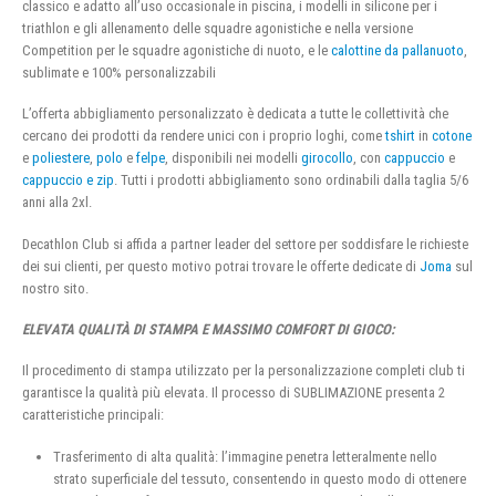
classico e adatto all’uso occasionale in piscina, i modelli in silicone per i
triathlon e gli allenamento delle squadre agonistiche e nella versione
Competition per le squadre agonistiche di nuoto, e le
calottine da pallanuoto
,
sublimate e 100% personalizzabili
L’offerta abbigliamento personalizzato è dedicata a tutte le collettività che
cercano dei prodotti da rendere unici con i proprio loghi, come
tshirt
in
cotone
e
poliestere
,
polo
e
felpe
, disponibili nei modelli
girocollo
, con
cappuccio
e
cappuccio e zip
. Tutti i prodotti abbigliamento sono ordinabili dalla taglia 5/6
anni alla 2xl.
Decathlon Club si affida a partner leader del settore per soddisfare le richieste
dei sui clienti, per questo motivo potrai trovare le offerte dedicate di
Joma
sul
nostro sito.
ELEVATA QUALITÀ DI STAMPA E MASSIMO COMFORT DI GIOCO:
Il procedimento di stampa utilizzato per la personalizzazione completi club ti
garantisce la qualità più elevata. Il processo di SUBLIMAZIONE presenta 2
caratteristiche principali:
Trasferimento di alta qualità: l’immagine penetra letteralmente nello
strato superficiale del tessuto, consentendo in questo modo di ottenere