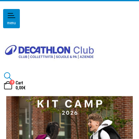
menu
0
Cart
0,00
€