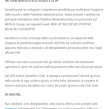
UN TEAM DEDICATO ALLE SCUOLE E LE PA
Decathlonclub ha sviluppato competenze specifiche per soddisfare l’esigenze
delle scuole e delle Pubbliche amministrazioni, Siamo presenti e abilitati nei
principali marketplace della Pubblica Amministrazione e in particolare sul
MEPA di Consip, nei seguenti bandi: BENI: ATTREZZATURE SPORTIVE,
MUSICALI E RICREATIVE
Decathlon è vicino ai bisogni delle scuole italiane e, consapevole delle
esigenze di pubblicità legate al mondo del PON, ha costruito un’offerta
apposita dedicata ai materiali e all’abbigliamento personalizzabile con i loghi
ufficiali PON.
Offriamo una carta scuola per tutti gli istituti scolastici che desiderano
agevolare lo sport ed usufruire dell’associazione delle carte dei propri alunni.
Dal 2016 inoltre, Decathlon Club, si impegna a promuovere l’attività sportiva
nelle scuole di ogni ordine e grado, in tutta Italia, attraverso la scoperta di
nuove e inclusive discipline con l’aiuto dei propri sportivi e dei Club Gold.
ED INOLTRE…
Non vendiamo solo abbigliamento, nella nostra offerta sono presenti tanti
accessori
indispensabili per l’allenamento e la pratica agonistica della tua