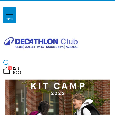
menu
0
Cart
0,00
€