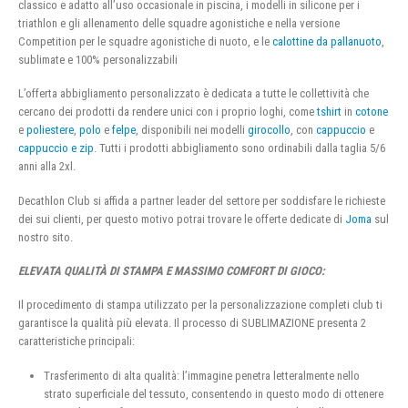
classico e adatto all’uso occasionale in piscina, i modelli in silicone per i
triathlon e gli allenamento delle squadre agonistiche e nella versione
Competition per le squadre agonistiche di nuoto, e le
calottine da pallanuoto
,
sublimate e 100% personalizzabili
L’offerta abbigliamento personalizzato è dedicata a tutte le collettività che
cercano dei prodotti da rendere unici con i proprio loghi, come
tshirt
in
cotone
e
poliestere
,
polo
e
felpe
, disponibili nei modelli
girocollo
, con
cappuccio
e
cappuccio e zip
. Tutti i prodotti abbigliamento sono ordinabili dalla taglia 5/6
anni alla 2xl.
Decathlon Club si affida a partner leader del settore per soddisfare le richieste
dei sui clienti, per questo motivo potrai trovare le offerte dedicate di
Joma
sul
nostro sito.
ELEVATA QUALITÀ DI STAMPA E MASSIMO COMFORT DI GIOCO:
Il procedimento di stampa utilizzato per la personalizzazione completi club ti
garantisce la qualità più elevata. Il processo di SUBLIMAZIONE presenta 2
caratteristiche principali:
Trasferimento di alta qualità: l’immagine penetra letteralmente nello
strato superficiale del tessuto, consentendo in questo modo di ottenere