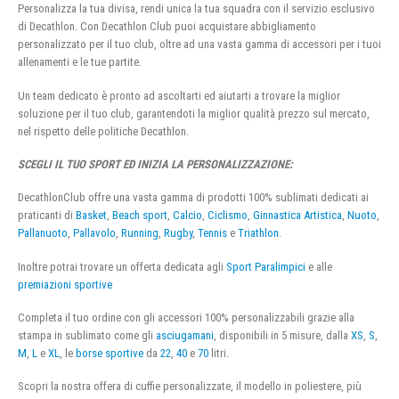
Personalizza la tua divisa, rendi unica la tua squadra con il servizio esclusivo
di Decathlon. Con Decathlon Club puoi acquistare abbigliamento
personalizzato per il tuo club, oltre ad una vasta gamma di accessori per i tuoi
allenamenti e le tue partite.
Un team dedicato è pronto ad ascoltarti ed aiutarti a trovare la miglior
soluzione per il tuo club, garantendoti la miglior qualità prezzo sul mercato,
nel rispetto delle politiche Decathlon.
SCEGLI IL TUO SPORT ED INIZIA LA PERSONALIZZAZIONE:
DecathlonClub offre una vasta gamma di prodotti 100% sublimati dedicati ai
praticanti di
Basket
,
Beach sport
,
Calcio
,
Ciclismo
,
Ginnastica Artistica
,
Nuoto
,
Pallanuoto
,
Pallavolo
,
Running
,
Rugby
,
Tennis
e
Triathlon
.
Inoltre potrai trovare un offerta dedicata agli
Sport Paralimpici
e alle
premiazioni sportive
Completa il tuo ordine con gli accessori 100% personalizzabili grazie alla
stampa in sublimato come gli
asciugamani
, disponibili in 5 misure, dalla
XS
,
S
,
M
,
L
e
XL
, le
borse sportive
da
22
,
40
e
70
litri.
Scopri la nostra offera di cuffie personalizzate, il modello in poliestere, più