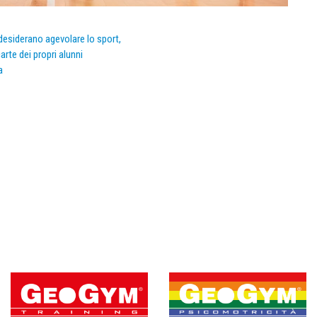
e desiderano agevolare lo sport,
arte dei propri alunni
a