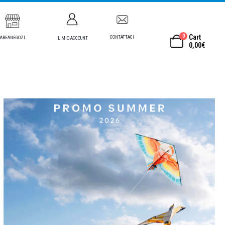
0
Cart
CONTATTACI
AREANEGOZI
IL MIO ACCOUNT
0,00
€