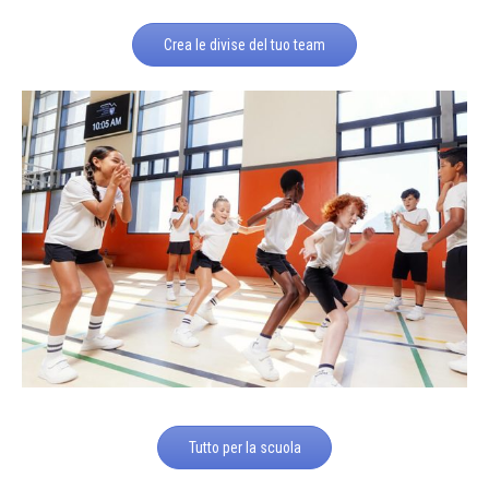
Crea le divise del tuo team
Tutto per la scuola