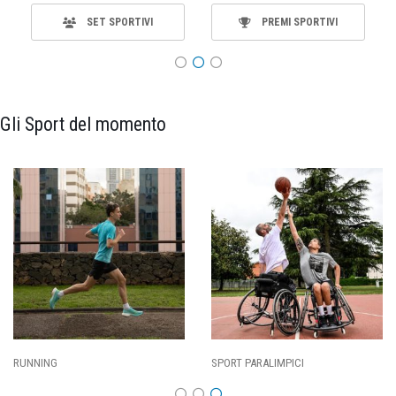
SET SPORTIVI
PREMI SPORTIVI
Gli Sport del momento
ING
SPORT PARALIMPICI
CALCI