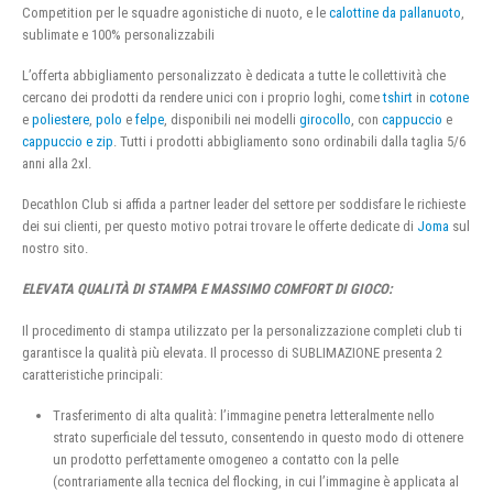
Competition per le squadre agonistiche di nuoto, e le
calottine da pallanuoto
,
sublimate e 100% personalizzabili
L’offerta abbigliamento personalizzato è dedicata a tutte le collettività che
cercano dei prodotti da rendere unici con i proprio loghi, come
tshirt
in
cotone
e
poliestere
,
polo
e
felpe
, disponibili nei modelli
girocollo
, con
cappuccio
e
cappuccio e zip
. Tutti i prodotti abbigliamento sono ordinabili dalla taglia 5/6
anni alla 2xl.
Decathlon Club si affida a partner leader del settore per soddisfare le richieste
dei sui clienti, per questo motivo potrai trovare le offerte dedicate di
Joma
sul
nostro sito.
ELEVATA QUALITÀ DI STAMPA E MASSIMO COMFORT DI GIOCO:
Il procedimento di stampa utilizzato per la personalizzazione completi club ti
garantisce la qualità più elevata. Il processo di SUBLIMAZIONE presenta 2
caratteristiche principali:
Trasferimento di alta qualità: l’immagine penetra letteralmente nello
strato superficiale del tessuto, consentendo in questo modo di ottenere
un prodotto perfettamente omogeneo a contatto con la pelle
(contrariamente alla tecnica del flocking, in cui l’immagine è applicata al