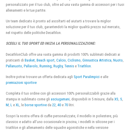
personalizzato per il tuo club, oltre ad una vasta gamma di accessori per i tuoi
allenamenti e le tue partite.
Un team dedicato è pronto ad ascoltarti ed aiutarti a trovare la miglior
soluzione per il tuo club, garantendoti la miglior qualità prezzo sul mercato,
nel rispetto delle politiche Decathlon.
SCEGLI IL TUO SPORT ED INIZIA LA PERSONALIZZAZIONE:
DecathlonClub offre una vasta gamma di prodotti 100% sublimati dedicati ai
praticanti di
Basket
,
Beach sport
,
Calcio
,
Ciclismo
,
Ginnastica Artistica
,
Nuoto
,
Pallanuoto
,
Pallavolo
,
Running
,
Rugby
,
Tennis
e
Triathlon
.
Inoltre potrai trovare un offerta dedicata agli
Sport Paralimpici
e alle
premiazioni sportive
Completa il tuo ordine con gli accessori 100% personalizzabili grazie alla
stampa in sublimato come gli
asciugamani
, disponibili in 5 misure, dalla
XS
,
S
,
M
,
L
e
XL
, le
borse sportive
da
22
,
40
e
70
litri.
Scopri la nostra offera di cuffie personalizzate, il modello in poliestere, più
classico e adatto all’uso occasionale in piscina, i modelli in silicone per i
triathlon e gli allenamento delle squadre agonistiche e nella versione