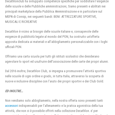
Decathlonclub ha sviluppato competenze specifiche per soddisfare l’esigenze
delle scuole e delle Pubbliche amministrazioni, Siamo presenti e abilitati nei
principali marketplace della Pubblica Amministrazione e in particolare sul
MEPA di Consip, nei seguenti bandi: BENI: ATTREZZATURE SPORTIVE,
MUSICALI E RICREATIVE
Decathlon è vicino ai bisogni delle scuole italiane e, consapevole delle
esigenze di pubblicità legate al mondo del PON, ha costruito un’offerta
apposita dedicata ai materiali e all’abbigliamento personalizzabile con i loghi
ufficiali PON.
Offriamo una carta scuola per tutti gli istituti scolastici che desiderano
agevolare lo sport ed usufruire dell’associazione delle carte dei propri alunni.
Dal 2016 inoltre, Decathlon Club, si impegna a promuovere l’attività sportiva
nelle scuole di ogni ordine e grado, in tutta Italia, attraverso la scoperta di
nuove e inclusive discipline con l’aiuto dei propri sportivi e dei Club Gold.
ED INOLTRE…
Non vendiamo solo abbigliamento, nella nostra offerta sono presenti tanti
accessori
indispensabili per l’allenamento e la pratica agonistica della tua
attività, che non ci è possibile offrirti nella collezione Decathlon. e’ per