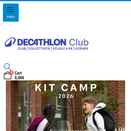
menu
0
Cart
0,00
€