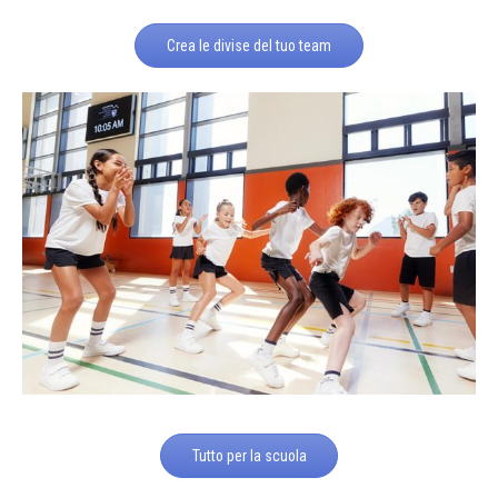
Crea le divise del tuo team
Tutto per la scuola