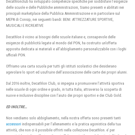
Decathlonclub ha sviluppato competenze specifiche per soddisfare l’esigenze
delle scuole e delle Pubbliche amministrazioni, Siamo presenti e abilitati nei
principali marketplace della Pubblica Amministrazione e in particolare sul
MEPA di Consip, nei seguenti bandi: BENI: ATTREZZATURE SPORTIVE,
MUSICALI E RICREATIVE
Decathlon è vicino ai bisogni delle scuole italiane e, consapevole delle
esigenze di pubblicità legate al mondo del PON, ha costruito un’offerta
apposita dedicata ai materiali e all’abbigliamento personalizzabile con i loghi
ufficiali PON.
Offriamo una carta scuola per tutti gli istituti scolastici che desiderano
agevolare lo sport ed usufruire dell’associazione delle carte dei propri alunni.
Dal 2016 inoltre, Decathlon Club, si impegna a promuovere l’attività sportiva
nelle scuole di ogni ordine e grado, in tutta Italia, attraverso la scoperta di
nuove e inclusive discipline con l’aiuto dei propri sportivi e dei Club Gold.
ED INOLTRE…
Non vendiamo solo abbigliamento, nella nostra offerta sono presenti tanti
accessori
indispensabili per l’allenamento e la pratica agonistica della tua
attività, che non ci è possibile offrirti nella collezione Decathlon. e’ per