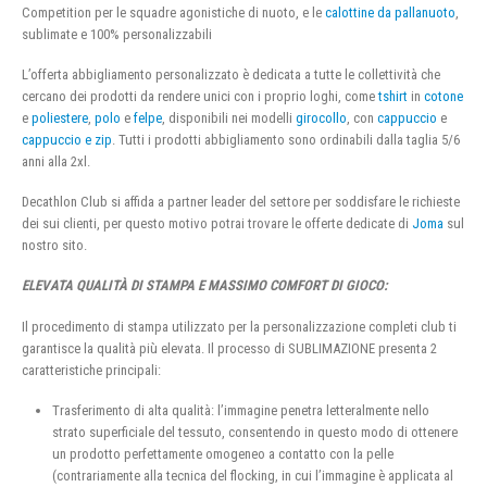
Competition per le squadre agonistiche di nuoto, e le
calottine da pallanuoto
,
sublimate e 100% personalizzabili
L’offerta abbigliamento personalizzato è dedicata a tutte le collettività che
cercano dei prodotti da rendere unici con i proprio loghi, come
tshirt
in
cotone
e
poliestere
,
polo
e
felpe
, disponibili nei modelli
girocollo
, con
cappuccio
e
cappuccio e zip
. Tutti i prodotti abbigliamento sono ordinabili dalla taglia 5/6
anni alla 2xl.
Decathlon Club si affida a partner leader del settore per soddisfare le richieste
dei sui clienti, per questo motivo potrai trovare le offerte dedicate di
Joma
sul
nostro sito.
ELEVATA QUALITÀ DI STAMPA E MASSIMO COMFORT DI GIOCO:
Il procedimento di stampa utilizzato per la personalizzazione completi club ti
garantisce la qualità più elevata. Il processo di SUBLIMAZIONE presenta 2
caratteristiche principali:
Trasferimento di alta qualità: l’immagine penetra letteralmente nello
strato superficiale del tessuto, consentendo in questo modo di ottenere
un prodotto perfettamente omogeneo a contatto con la pelle
(contrariamente alla tecnica del flocking, in cui l’immagine è applicata al