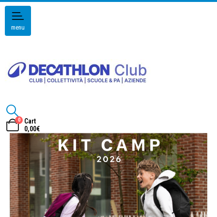
menu
0
Cart
0,00
€