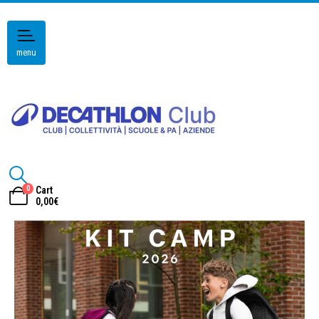
menu
0
Cart
0,00
€