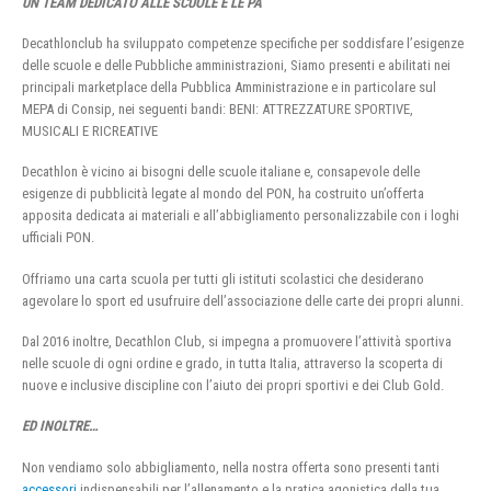
UN TEAM DEDICATO ALLE SCUOLE E LE PA
Decathlonclub ha sviluppato competenze specifiche per soddisfare l’esigenze
delle scuole e delle Pubbliche amministrazioni, Siamo presenti e abilitati nei
principali marketplace della Pubblica Amministrazione e in particolare sul
MEPA di Consip, nei seguenti bandi: BENI: ATTREZZATURE SPORTIVE,
MUSICALI E RICREATIVE
Decathlon è vicino ai bisogni delle scuole italiane e, consapevole delle
esigenze di pubblicità legate al mondo del PON, ha costruito un’offerta
apposita dedicata ai materiali e all’abbigliamento personalizzabile con i loghi
ufficiali PON.
Offriamo una carta scuola per tutti gli istituti scolastici che desiderano
agevolare lo sport ed usufruire dell’associazione delle carte dei propri alunni.
Dal 2016 inoltre, Decathlon Club, si impegna a promuovere l’attività sportiva
nelle scuole di ogni ordine e grado, in tutta Italia, attraverso la scoperta di
nuove e inclusive discipline con l’aiuto dei propri sportivi e dei Club Gold.
ED INOLTRE…
Non vendiamo solo abbigliamento, nella nostra offerta sono presenti tanti
accessori
indispensabili per l’allenamento e la pratica agonistica della tua