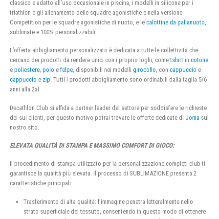
classico e adatto all’uso occasionale in piscina, i modelli in silicone per i
triathlon e gli allenamento delle squadre agonistiche e nella versione
Competition per le squadre agonistiche di nuoto, e le
calottine da pallanuoto
,
sublimate e 100% personalizzabili
L’offerta abbigliamento personalizzato è dedicata a tutte le collettività che
cercano dei prodotti da rendere unici con i proprio loghi, come
tshirt
in
cotone
e
poliestere
,
polo
e
felpe
, disponibili nei modelli
girocollo
, con
cappuccio
e
cappuccio e zip
. Tutti i prodotti abbigliamento sono ordinabili dalla taglia 5/6
anni alla 2xl.
Decathlon Club si affida a partner leader del settore per soddisfare le richieste
dei sui clienti, per questo motivo potrai trovare le offerte dedicate di
Joma
sul
nostro sito.
ELEVATA QUALITÀ DI STAMPA E MASSIMO COMFORT DI GIOCO:
Il procedimento di stampa utilizzato per la personalizzazione completi club ti
garantisce la qualità più elevata. Il processo di SUBLIMAZIONE presenta 2
caratteristiche principali:
Trasferimento di alta qualità: l’immagine penetra letteralmente nello
strato superficiale del tessuto, consentendo in questo modo di ottenere