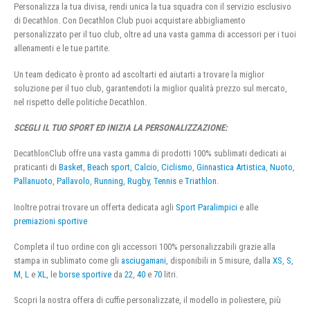
Personalizza la tua divisa, rendi unica la tua squadra con il servizio esclusivo
di Decathlon. Con Decathlon Club puoi acquistare abbigliamento
personalizzato per il tuo club, oltre ad una vasta gamma di accessori per i tuoi
allenamenti e le tue partite.
Un team dedicato è pronto ad ascoltarti ed aiutarti a trovare la miglior
soluzione per il tuo club, garantendoti la miglior qualità prezzo sul mercato,
nel rispetto delle politiche Decathlon.
SCEGLI IL TUO SPORT ED INIZIA LA PERSONALIZZAZIONE:
DecathlonClub offre una vasta gamma di prodotti 100% sublimati dedicati ai
praticanti di
Basket
,
Beach sport
,
Calcio
,
Ciclismo
,
Ginnastica Artistica
,
Nuoto
,
Pallanuoto
,
Pallavolo
,
Running
,
Rugby
,
Tennis
e
Triathlon
.
Inoltre potrai trovare un offerta dedicata agli
Sport Paralimpici
e alle
premiazioni sportive
Completa il tuo ordine con gli accessori 100% personalizzabili grazie alla
stampa in sublimato come gli
asciugamani
, disponibili in 5 misure, dalla
XS
,
S
,
M
,
L
e
XL
, le
borse sportive
da
22
,
40
e
70
litri.
Scopri la nostra offera di cuffie personalizzate, il modello in poliestere, più