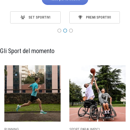
SET SPORTIVI
PREMI SPORTIVI
Gli Sport del momento
ING
SPORT PARALIMPICI
CALCI