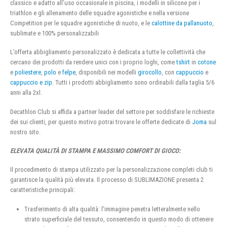
classico e adatto all’uso occasionale in piscina, i modelli in silicone per i
triathlon e gli allenamento delle squadre agonistiche e nella versione
Competition per le squadre agonistiche di nuoto, e le
calottine da pallanuoto
,
sublimate e 100% personalizzabili
L’offerta abbigliamento personalizzato è dedicata a tutte le collettività che
cercano dei prodotti da rendere unici con i proprio loghi, come
tshirt
in
cotone
e
poliestere
,
polo
e
felpe
, disponibili nei modelli
girocollo
, con
cappuccio
e
cappuccio e zip
. Tutti i prodotti abbigliamento sono ordinabili dalla taglia 5/6
anni alla 2xl.
Decathlon Club si affida a partner leader del settore per soddisfare le richieste
dei sui clienti, per questo motivo potrai trovare le offerte dedicate di
Joma
sul
nostro sito.
ELEVATA QUALITÀ DI STAMPA E MASSIMO COMFORT DI GIOCO:
Il procedimento di stampa utilizzato per la personalizzazione completi club ti
garantisce la qualità più elevata. Il processo di SUBLIMAZIONE presenta 2
caratteristiche principali:
Trasferimento di alta qualità: l’immagine penetra letteralmente nello
strato superficiale del tessuto, consentendo in questo modo di ottenere