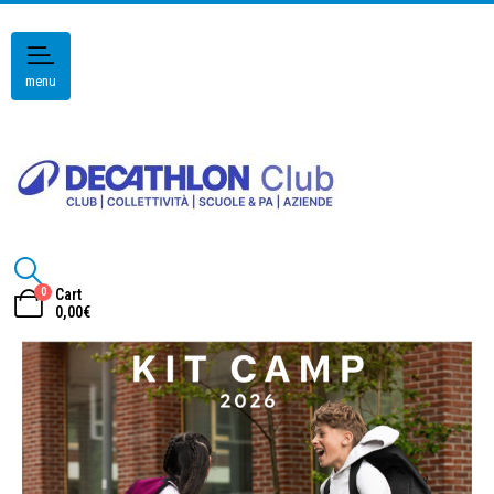
menu
0
Cart
0,00
€