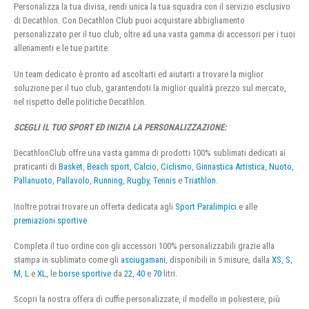
Personalizza la tua divisa, rendi unica la tua squadra con il servizio esclusivo
di Decathlon. Con Decathlon Club puoi acquistare abbigliamento
personalizzato per il tuo club, oltre ad una vasta gamma di accessori per i tuoi
allenamenti e le tue partite.
Un team dedicato è pronto ad ascoltarti ed aiutarti a trovare la miglior
soluzione per il tuo club, garantendoti la miglior qualità prezzo sul mercato,
nel rispetto delle politiche Decathlon.
SCEGLI IL TUO SPORT ED INIZIA LA PERSONALIZZAZIONE:
DecathlonClub offre una vasta gamma di prodotti 100% sublimati dedicati ai
praticanti di
Basket
,
Beach sport
,
Calcio
,
Ciclismo
,
Ginnastica Artistica
,
Nuoto
,
Pallanuoto
,
Pallavolo
,
Running
,
Rugby
,
Tennis
e
Triathlon
.
Inoltre potrai trovare un offerta dedicata agli
Sport Paralimpici
e alle
premiazioni sportive
Completa il tuo ordine con gli accessori 100% personalizzabili grazie alla
stampa in sublimato come gli
asciugamani
, disponibili in 5 misure, dalla
XS
,
S
,
M
,
L
e
XL
, le
borse sportive
da
22
,
40
e
70
litri.
Scopri la nostra offera di cuffie personalizzate, il modello in poliestere, più