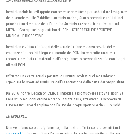
UN TEAM DEDICATO ALLE SCUOLE E LE PA
Decathlonclub ha sviluppato competenze specifiche per soddisfare l’esigenze
delle scuole e delle Pubbliche amministrazioni, Siamo presenti e abilitati nei
principali marketplace della Pubblica Amministrazione e in particolare sul
MEPA di Consip, nei seguenti bandi: BENI: ATTREZZATURE SPORTIVE,
MUSICALI E RICREATIVE
Decathlon è vicino ai bisogni delle scuole italiane e, consapevole delle
esigenze di pubblicità legate al mondo del PON, ha costruito un’offerta
apposita dedicata ai materiali e all’abbigliamento personalizzabile con i loghi
ufficiali PON.
Offriamo una carta scuola per tutti gli istituti scolastici che desiderano
agevolare lo sport ed usufruire dell’associazione delle carte dei propri alunni.
Dal 2016 inoltre, Decathlon Club, si impegna a promuovere l’attività sportiva
nelle scuole di ogni ordine e grado, in tutta Italia, attraverso la scoperta di
nuove e inclusive discipline con l’aiuto dei propri sportivi e dei Club Gold.
ED INOLTRE…
Non vendiamo solo abbigliamento, nella nostra offerta sono presenti tanti
accessori
indispensabili per l’allenamento e la pratica agonistica della tua