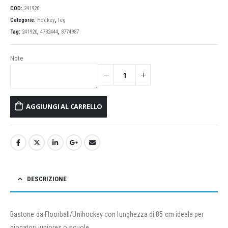
COD:
241920
Categorie:
Hockey
,
leg
Tag:
241920
,
4732444
,
8774987
Note
AGGIUNGI AL CARRELLO
DESCRIZIONE
Bastone da Floorball/Unihockey con lunghezza di 85 cm ideale per
giocatori juniores o scuole.