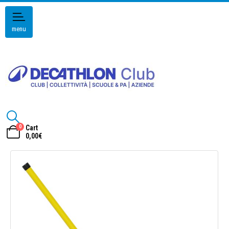
menu
0
Cart
0,00
€