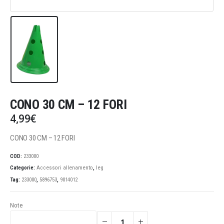
CONO 30 CM – 12 FORI
4,99
€
CONO 30 CM – 12 FORI
COD:
233000
Categorie:
Accessori allenamento
,
leg
Tag:
233000
,
5896753
,
9014012
Note