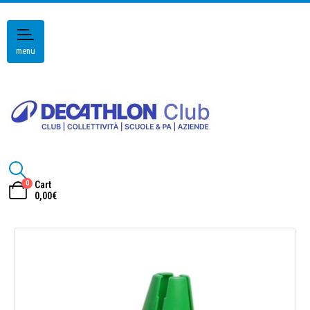
menu
0
Cart
0,00
€