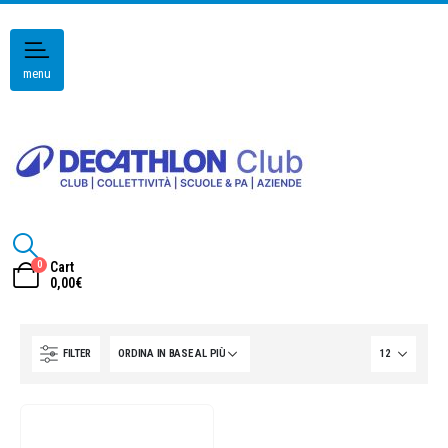
menu
0
Cart
0,00
€
FILTER