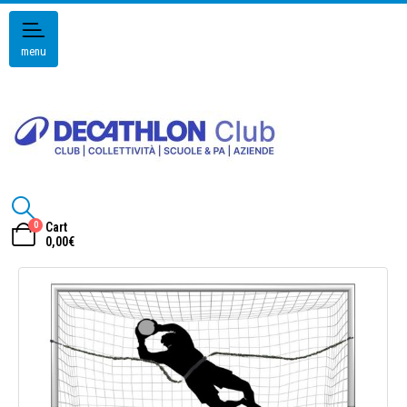
menu
0
Cart
0,00
€