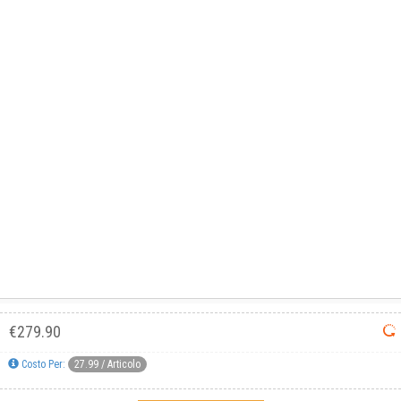
GUIDA: MODIFICARE I COLORI
Informativa breve cookie
Questo sito utilizza i cookie tecnici, per le statistiche e
di terze parti.
Condizioni Generali di Utilizzo
-
Cookies
-
Privacy
Accetta
DECATHLON ITALIA S.r.l. Unipersonale - Viale Valassina, 268 - 20851 Lissone (MB) Cap. Soc.