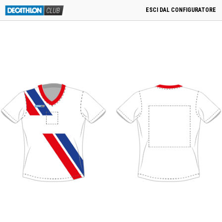
menu
0
Cart
0,00
€
PRODOTTI CORRELATI