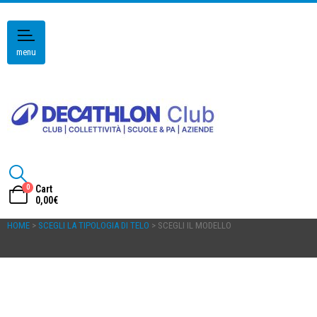
menu
0
Cart
0,00
€
HOME
>
SCEGLI LA TIPOLOGIA DI TELO
> SCEGLI IL MODELLO