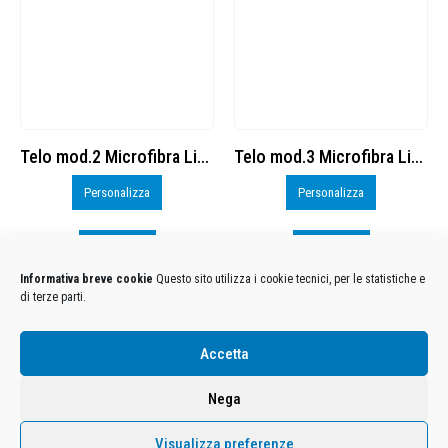
Telo mod.2 Microfibra Liscia M 70×100 cod. 8387616
Telo mod.3 Microfibra Liscia M 70×100 cod. 8387616
Personalizza
Personalizza
Visualizza
Visualizza
Informativa breve cookie
Questo sito utilizza i cookie tecnici, per le statistiche e
di terze parti.
Condizioni Generali di Utilizzo
-
Cookies
-
Privacy
Accetta
DECATHLON ITALIA S.r.l. Unipersonale - Viale Valassina, 268 - 20851 Lissone (MB) Cap. Soc.
Euro 12.500.000 i.v. - C.F. e Iscr. Reg. Imp. Monza e Brianza 02137480964 - R.E.A. MB-1370021 -
Nega
P.IVA. 11005760159 - Direzione e coordinamento art. 2497 C.C. DECATHLON SA, Villeneuve
D'Ascq, Francia Le foto dei prodotti presenti sul sito sono puramente esemplificative.
Visualizza preferenze