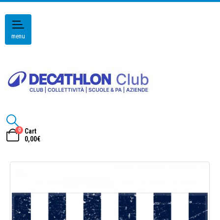
menu
0
Cart
0,00
€