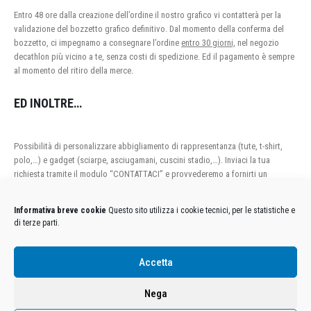
Entro 48 ore dalla creazione dell’ordine il nostro grafico vi contatterà per la
validazione del bozzetto grafico definitivo. Dal momento della conferma del
bozzetto, ci impegnamo a consegnare l’ordine
entro 30 giorni,
nel negozio
decathlon più vicino a te, senza costi di spedizione. Ed il pagamento è sempre
al momento del ritiro della merce.
ED INOLTRE…
Possibilità di personalizzare abbigliamento di rappresentanza (tute, t-shirt,
polo,…) e gadget (sciarpe, asciugamani, cuscini stadio,…). Inviaci la tua
richiesta tramite il modulo “CONTATTACI” e provvederemo a fornirti un
preventivo personalizzato.
Informativa breve cookie
Questo sito utilizza i cookie tecnici, per le statistiche e
di terze parti.
Condizioni Generali di Utilizzo
-
Cookies
-
Privacy
Accetta
DECATHLON ITALIA S.r.l. Unipersonale - Viale Valassina, 268 - 20851 Lissone (MB) Cap. Soc.
Euro 12.500.000 i.v. - C.F. e Iscr. Reg. Imp. Monza e Brianza 02137480964 - R.E.A. MB-1370021 -
Nega
P.IVA. 11005760159 - Direzione e coordinamento art. 2497 C.C. DECATHLON SA, Villeneuve