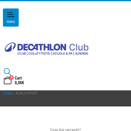
menu
0
Cart
0,00
€
HOME
> BEACH SPORT
Cosa stai cercando?