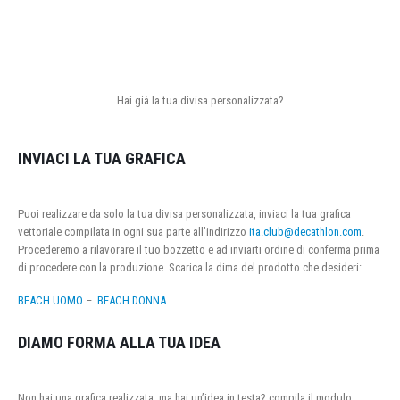
Hai già la tua divisa personalizzata?
INVIACI LA TUA GRAFICA
Puoi realizzare da solo la tua divisa personalizzata, inviaci la tua grafica
vettoriale compilata in ogni sua parte all’indirizzo
ita.club@decathlon.com
.
Procederemo a rilavorare il tuo bozzetto e ad inviarti ordine di conferma prima
di procedere con la produzione. Scarica la dima del prodotto che desideri:
BEACH UOMO
–
BEACH DONNA
DIAMO FORMA ALLA TUA IDEA
Non hai una grafica realizzata, ma hai un’idea in testa? compila il modulo