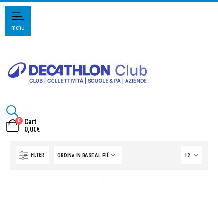
menu
0
Cart
0,00
€
FILTER