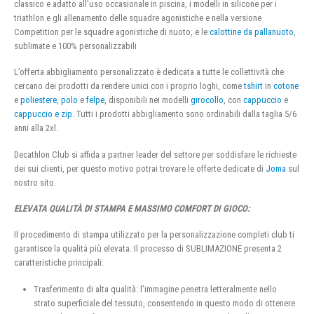
classico e adatto all’uso occasionale in piscina, i modelli in silicone per i
triathlon e gli allenamento delle squadre agonistiche e nella versione
Competition per le squadre agonistiche di nuoto, e le
calottine da pallanuoto
,
sublimate e 100% personalizzabili
L’offerta abbigliamento personalizzato è dedicata a tutte le collettività che
cercano dei prodotti da rendere unici con i proprio loghi, come
tshirt
in
cotone
e
poliestere
,
polo
e
felpe
, disponibili nei modelli
girocollo
, con
cappuccio
e
cappuccio e zip
. Tutti i prodotti abbigliamento sono ordinabili dalla taglia 5/6
anni alla 2xl.
Decathlon Club si affida a partner leader del settore per soddisfare le richieste
dei sui clienti, per questo motivo potrai trovare le offerte dedicate di
Joma
sul
nostro sito.
ELEVATA QUALITÀ DI STAMPA E MASSIMO COMFORT DI GIOCO:
Il procedimento di stampa utilizzato per la personalizzazione completi club ti
garantisce la qualità più elevata. Il processo di SUBLIMAZIONE presenta 2
caratteristiche principali:
Trasferimento di alta qualità: l’immagine penetra letteralmente nello
strato superficiale del tessuto, consentendo in questo modo di ottenere