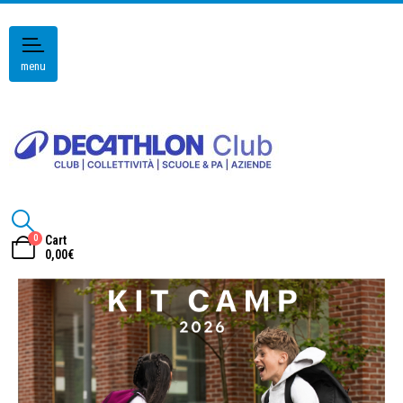
menu
0
Cart
0,00
€