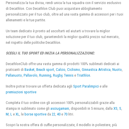
Personalizza la tua divisa, rendi unica la tua squadra con il servizio esclusivo
di Decathlon. Con Decathlon Club puoi acquistare abbigliamento
personalizzato per il tuo club, oltre ad una vasta gamma di accessori per i tuoi
allenamenti e le tue partite.
Un team dedicato è pronto ad ascoltarti ed aiutarti a trovare la miglior
soluzione per il tuo club, garantendoti la miglior qualità prezzo sul mercato,
nel rispetto delle politiche Decathlon.
SCEGLI IL TUO SPORT ED INIZIA LA PERSONALIZZAZIONE:
DecathlonClub offre una vasta gamma di prodotti 100% sublimati dedicati ai
praticanti di
Basket
,
Beach sport
,
Calcio
,
Ciclismo
,
Ginnastica Artistica
,
Nuoto
,
Pallanuoto
,
Pallavolo
,
Running
,
Rugby
,
Tennis
e
Triathlon
.
Inoltre potrai trovare un offerta dedicata agli
Sport Paralimpici
e alle
premiazioni sportive
Completa il tuo ordine con gli accessori 100% personalizzabili grazie alla
stampa in sublimato come gli
asciugamani
, disponibili in 5 misure, dalla
XS
,
S
,
M
,
L
e
XL
, le
borse sportive
da
22
,
40
e
70
litri.
Scopri la nostra offera di cuffie personalizzate, il modello in poliestere, più