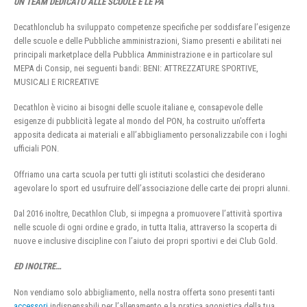
UN TEAM DEDICATO ALLE SCUOLE E LE PA
Decathlonclub ha sviluppato competenze specifiche per soddisfare l’esigenze
delle scuole e delle Pubbliche amministrazioni, Siamo presenti e abilitati nei
principali marketplace della Pubblica Amministrazione e in particolare sul
MEPA di Consip, nei seguenti bandi: BENI: ATTREZZATURE SPORTIVE,
MUSICALI E RICREATIVE
Decathlon è vicino ai bisogni delle scuole italiane e, consapevole delle
esigenze di pubblicità legate al mondo del PON, ha costruito un’offerta
apposita dedicata ai materiali e all’abbigliamento personalizzabile con i loghi
ufficiali PON.
Offriamo una carta scuola per tutti gli istituti scolastici che desiderano
agevolare lo sport ed usufruire dell’associazione delle carte dei propri alunni.
Dal 2016 inoltre, Decathlon Club, si impegna a promuovere l’attività sportiva
nelle scuole di ogni ordine e grado, in tutta Italia, attraverso la scoperta di
nuove e inclusive discipline con l’aiuto dei propri sportivi e dei Club Gold.
ED INOLTRE…
Non vendiamo solo abbigliamento, nella nostra offerta sono presenti tanti
accessori
indispensabili per l’allenamento e la pratica agonistica della tua