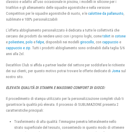
classico e adatto all’uso occasionale in piscina, i modelli in silicone per i
triathlon e gli allenamento delle squadre agonistiche e nella versione
Competition per le squadre agonistiche di nuoto, e le
calottine da pallanuoto
,
sublimate e 100% personalizzabili
L’offerta abbigliamento personalizzato è dedicata a tutte le collettività che
cercano dei prodotti da rendere unici con i proprio loghi, come
tshirt
in
cotone
e
poliestere
,
polo
e
felpe
, disponibili nei modelli
girocollo
, con
cappuccio
e
cappuccio e zip
. Tutti i prodotti abbigliamento sono ordinabili dalla taglia 5/6
anni alla 2xl.
Decathlon Club si affida a partner leader del settore per soddisfare le richieste
dei sui clienti, per questo motivo potrai trovare le offerte dedicate di
Joma
sul
nostro sito.
ELEVATA QUALITÀ DI STAMPA E MASSIMO COMFORT DI GIOCO:
Il procedimento di stampa utilizzato per la personalizzazione completi club ti
garantisce la qualità più elevata. Il processo di SUBLIMAZIONE presenta 2
caratteristiche principali:
Trasferimento di alta qualità: l’immagine penetra letteralmente nello
strato superficiale del tessuto, consentendo in questo modo di ottenere