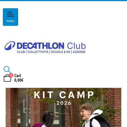
menu
0
Cart
0,00
€