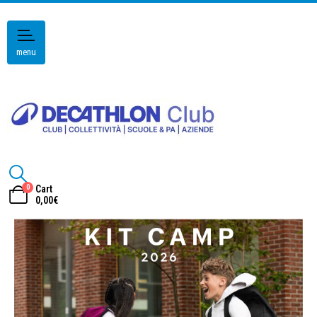
menu
0
Cart
0,00
€