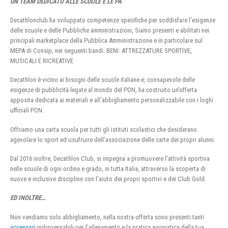
UN TEAM DEDICATO ALLE SCUOLE E LE PA
Decathlonclub ha sviluppato competenze specifiche per soddisfare l’esigenze
delle scuole e delle Pubbliche amministrazioni, Siamo presenti e abilitati nei
principali marketplace della Pubblica Amministrazione e in particolare sul
MEPA di Consip, nei seguenti bandi: BENI: ATTREZZATURE SPORTIVE,
MUSICALI E RICREATIVE
Decathlon è vicino ai bisogni delle scuole italiane e, consapevole delle
esigenze di pubblicità legate al mondo del PON, ha costruito un’offerta
apposita dedicata ai materiali e all’abbigliamento personalizzabile con i loghi
ufficiali PON.
Offriamo una carta scuola per tutti gli istituti scolastici che desiderano
agevolare lo sport ed usufruire dell’associazione delle carte dei propri alunni.
Dal 2016 inoltre, Decathlon Club, si impegna a promuovere l’attività sportiva
nelle scuole di ogni ordine e grado, in tutta Italia, attraverso la scoperta di
nuove e inclusive discipline con l’aiuto dei propri sportivi e dei Club Gold.
ED INOLTRE…
Non vendiamo solo abbigliamento, nella nostra offerta sono presenti tanti
accessori
indispensabili per l’allenamento e la pratica agonistica della tua