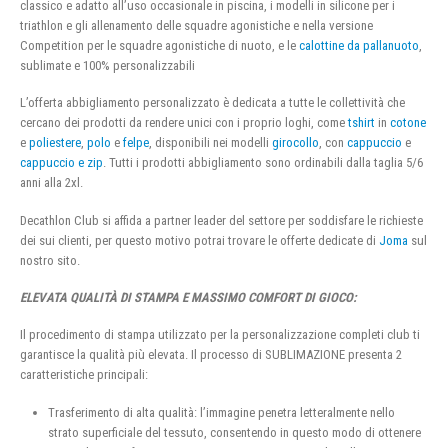
classico e adatto all’uso occasionale in piscina, i modelli in silicone per i
triathlon e gli allenamento delle squadre agonistiche e nella versione
Competition per le squadre agonistiche di nuoto, e le
calottine da pallanuoto
,
sublimate e 100% personalizzabili
L’offerta abbigliamento personalizzato è dedicata a tutte le collettività che
cercano dei prodotti da rendere unici con i proprio loghi, come
tshirt
in
cotone
e
poliestere
,
polo
e
felpe
, disponibili nei modelli
girocollo
, con
cappuccio
e
cappuccio e zip
. Tutti i prodotti abbigliamento sono ordinabili dalla taglia 5/6
anni alla 2xl.
Decathlon Club si affida a partner leader del settore per soddisfare le richieste
dei sui clienti, per questo motivo potrai trovare le offerte dedicate di
Joma
sul
nostro sito.
ELEVATA QUALITÀ DI STAMPA E MASSIMO COMFORT DI GIOCO:
Il procedimento di stampa utilizzato per la personalizzazione completi club ti
garantisce la qualità più elevata. Il processo di SUBLIMAZIONE presenta 2
caratteristiche principali:
Trasferimento di alta qualità: l’immagine penetra letteralmente nello
strato superficiale del tessuto, consentendo in questo modo di ottenere