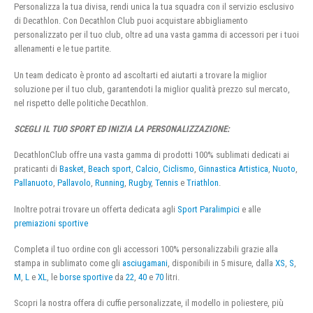
Personalizza la tua divisa, rendi unica la tua squadra con il servizio esclusivo
di Decathlon. Con Decathlon Club puoi acquistare abbigliamento
personalizzato per il tuo club, oltre ad una vasta gamma di accessori per i tuoi
allenamenti e le tue partite.
Un team dedicato è pronto ad ascoltarti ed aiutarti a trovare la miglior
soluzione per il tuo club, garantendoti la miglior qualità prezzo sul mercato,
nel rispetto delle politiche Decathlon.
SCEGLI IL TUO SPORT ED INIZIA LA PERSONALIZZAZIONE:
DecathlonClub offre una vasta gamma di prodotti 100% sublimati dedicati ai
praticanti di
Basket
,
Beach sport
,
Calcio
,
Ciclismo
,
Ginnastica Artistica
,
Nuoto
,
Pallanuoto
,
Pallavolo
,
Running
,
Rugby
,
Tennis
e
Triathlon
.
Inoltre potrai trovare un offerta dedicata agli
Sport Paralimpici
e alle
premiazioni sportive
Completa il tuo ordine con gli accessori 100% personalizzabili grazie alla
stampa in sublimato come gli
asciugamani
, disponibili in 5 misure, dalla
XS
,
S
,
M
,
L
e
XL
, le
borse sportive
da
22
,
40
e
70
litri.
Scopri la nostra offera di cuffie personalizzate, il modello in poliestere, più