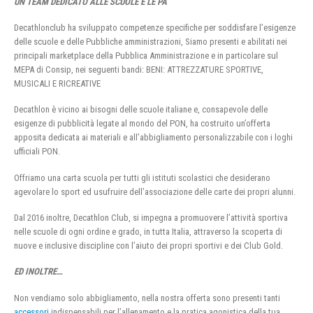
UN TEAM DEDICATO ALLE SCUOLE E LE PA
Decathlonclub ha sviluppato competenze specifiche per soddisfare l’esigenze
delle scuole e delle Pubbliche amministrazioni, Siamo presenti e abilitati nei
principali marketplace della Pubblica Amministrazione e in particolare sul
MEPA di Consip, nei seguenti bandi: BENI: ATTREZZATURE SPORTIVE,
MUSICALI E RICREATIVE
Decathlon è vicino ai bisogni delle scuole italiane e, consapevole delle
esigenze di pubblicità legate al mondo del PON, ha costruito un’offerta
apposita dedicata ai materiali e all’abbigliamento personalizzabile con i loghi
ufficiali PON.
Offriamo una carta scuola per tutti gli istituti scolastici che desiderano
agevolare lo sport ed usufruire dell’associazione delle carte dei propri alunni.
Dal 2016 inoltre, Decathlon Club, si impegna a promuovere l’attività sportiva
nelle scuole di ogni ordine e grado, in tutta Italia, attraverso la scoperta di
nuove e inclusive discipline con l’aiuto dei propri sportivi e dei Club Gold.
ED INOLTRE…
Non vendiamo solo abbigliamento, nella nostra offerta sono presenti tanti
accessori
indispensabili per l’allenamento e la pratica agonistica della tua