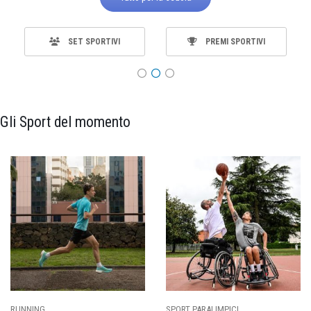
SET SPORTIVI
PREMI SPORTIVI
Gli Sport del momento
RT PARALIMPICI
CALCIO
BA