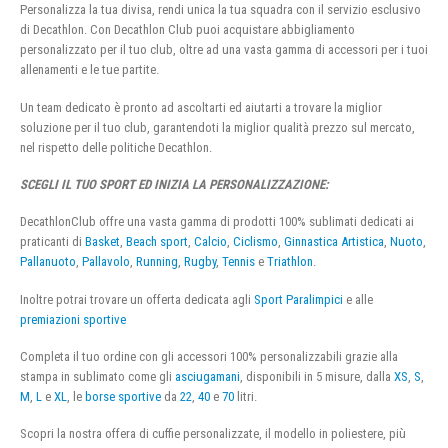
Personalizza la tua divisa, rendi unica la tua squadra con il servizio esclusivo
di Decathlon. Con Decathlon Club puoi acquistare abbigliamento
personalizzato per il tuo club, oltre ad una vasta gamma di accessori per i tuoi
allenamenti e le tue partite.
Un team dedicato è pronto ad ascoltarti ed aiutarti a trovare la miglior
soluzione per il tuo club, garantendoti la miglior qualità prezzo sul mercato,
nel rispetto delle politiche Decathlon.
SCEGLI IL TUO SPORT ED INIZIA LA PERSONALIZZAZIONE:
DecathlonClub offre una vasta gamma di prodotti 100% sublimati dedicati ai
praticanti di
Basket
,
Beach sport
,
Calcio
,
Ciclismo
,
Ginnastica Artistica
,
Nuoto
,
Pallanuoto
,
Pallavolo
,
Running
,
Rugby
,
Tennis
e
Triathlon
.
Inoltre potrai trovare un offerta dedicata agli
Sport Paralimpici
e alle
premiazioni sportive
Completa il tuo ordine con gli accessori 100% personalizzabili grazie alla
stampa in sublimato come gli
asciugamani
, disponibili in 5 misure, dalla
XS
,
S
,
M
,
L
e
XL
, le
borse sportive
da
22
,
40
e
70
litri.
Scopri la nostra offera di cuffie personalizzate, il modello in poliestere, più