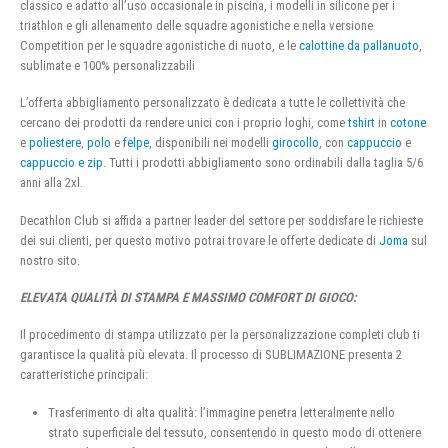
classico e adatto all’uso occasionale in piscina, i modelli in silicone per i
triathlon e gli allenamento delle squadre agonistiche e nella versione
Competition per le squadre agonistiche di nuoto, e le
calottine da pallanuoto
,
sublimate e 100% personalizzabili
L’offerta abbigliamento personalizzato è dedicata a tutte le collettività che
cercano dei prodotti da rendere unici con i proprio loghi, come
tshirt
in
cotone
e
poliestere
,
polo
e
felpe
, disponibili nei modelli
girocollo
, con
cappuccio
e
cappuccio e zip
. Tutti i prodotti abbigliamento sono ordinabili dalla taglia 5/6
anni alla 2xl.
Decathlon Club si affida a partner leader del settore per soddisfare le richieste
dei sui clienti, per questo motivo potrai trovare le offerte dedicate di
Joma
sul
nostro sito.
ELEVATA QUALITÀ DI STAMPA E MASSIMO COMFORT DI GIOCO:
Il procedimento di stampa utilizzato per la personalizzazione completi club ti
garantisce la qualità più elevata. Il processo di SUBLIMAZIONE presenta 2
caratteristiche principali:
Trasferimento di alta qualità: l’immagine penetra letteralmente nello
strato superficiale del tessuto, consentendo in questo modo di ottenere