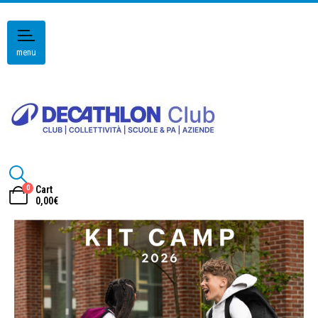
menu
0
Cart
0,00
€