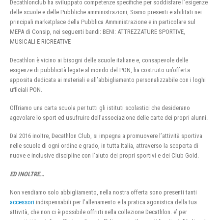
Decathlonclub ha sviluppato competenze specifiche per soddisfare l’esigenze
delle scuole e delle Pubbliche amministrazioni, Siamo presenti e abilitati nei
principali marketplace della Pubblica Amministrazione e in particolare sul
MEPA di Consip, nei seguenti bandi: BENI: ATTREZZATURE SPORTIVE,
MUSICALI E RICREATIVE
Decathlon è vicino ai bisogni delle scuole italiane e, consapevole delle
esigenze di pubblicità legate al mondo del PON, ha costruito un’offerta
apposita dedicata ai materiali e all’abbigliamento personalizzabile con i loghi
ufficiali PON.
Offriamo una carta scuola per tutti gli istituti scolastici che desiderano
agevolare lo sport ed usufruire dell’associazione delle carte dei propri alunni.
Dal 2016 inoltre, Decathlon Club, si impegna a promuovere l’attività sportiva
nelle scuole di ogni ordine e grado, in tutta Italia, attraverso la scoperta di
nuove e inclusive discipline con l’aiuto dei propri sportivi e dei Club Gold.
ED INOLTRE…
Non vendiamo solo abbigliamento, nella nostra offerta sono presenti tanti
accessori
indispensabili per l’allenamento e la pratica agonistica della tua
attività, che non ci è possibile offrirti nella collezione Decathlon. e’ per