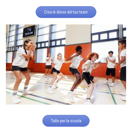
Crea le divise del tuo team
Tutto per la scuola