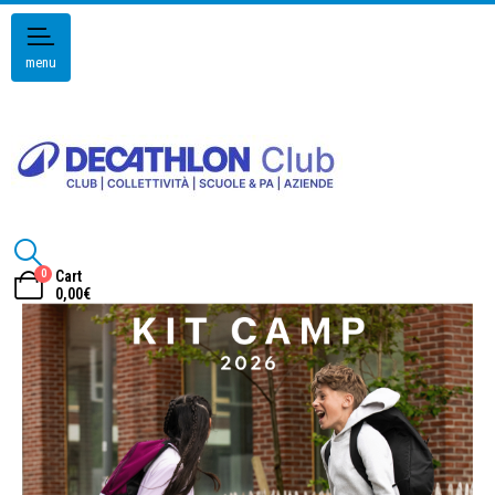
menu
0
Cart
0,00
€