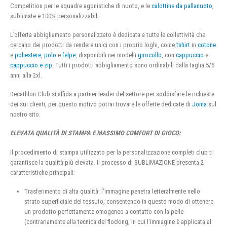
Competition per le squadre agonistiche di nuoto, e le
calottine da pallanuoto
,
sublimate e 100% personalizzabili
L’offerta abbigliamento personalizzato è dedicata a tutte le collettività che
cercano dei prodotti da rendere unici con i proprio loghi, come
tshirt
in
cotone
e
poliestere
,
polo
e
felpe
, disponibili nei modelli
girocollo
, con
cappuccio
e
cappuccio e zip
. Tutti i prodotti abbigliamento sono ordinabili dalla taglia 5/6
anni alla 2xl.
Decathlon Club si affida a partner leader del settore per soddisfare le richieste
dei sui clienti, per questo motivo potrai trovare le offerte dedicate di
Joma
sul
nostro sito.
ELEVATA QUALITÀ DI STAMPA E MASSIMO COMFORT DI GIOCO:
Il procedimento di stampa utilizzato per la personalizzazione completi club ti
garantisce la qualità più elevata. Il processo di SUBLIMAZIONE presenta 2
caratteristiche principali:
Trasferimento di alta qualità: l’immagine penetra letteralmente nello
strato superficiale del tessuto, consentendo in questo modo di ottenere
un prodotto perfettamente omogeneo a contatto con la pelle
(contrariamente alla tecnica del flocking, in cui l’immagine è applicata al