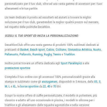
personalizzato per il tuo club, oltre ad una vasta gamma di accessori per i tuoi
allenamenti e le tue partite.
Un team dedicato è pronto ad ascoltarti ed aiutarti a trovare la miglior
soluzione per il tuo club, garantendoti la miglior qualità prezzo sul mercato,
nel rispetto delle politiche Decathlon.
SCEGLI IL TUO SPORT ED INIZIA LA PERSONALIZZAZIONE:
DecathlonClub offre una vasta gamma di prodotti 100% sublimati dedicati ai
praticanti di
Basket
,
Beach sport
,
Calcio
,
Ciclismo
,
Ginnastica Artistica
,
Nuoto
,
Pallanuoto
,
Pallavolo
,
Running
,
Rugby
,
Tennis
e
Triathlon
.
Inoltre potrai trovare un offerta dedicata agli
Sport Paralimpici
e alle
premiazioni sportive
Completa il tuo ordine con gli accessori 100% personalizzabili grazie alla
stampa in sublimato come gli
asciugamani
, disponibili in 5 misure, dalla
XS
,
S
,
M
,
L
e
XL
, le
borse sportive
da
22
,
40
e
70
litri.
Scopri la nostra offera di cuffie personalizzate, il modello in poliestere, più
classico e adatto all’uso occasionale in piscina, i modelli in silicone per i
triathlon e gli allenamento delle squadre agonistiche e nella versione