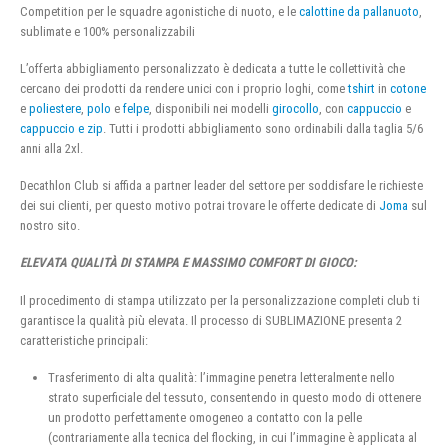
Competition per le squadre agonistiche di nuoto, e le
calottine da pallanuoto
,
sublimate e 100% personalizzabili
L’offerta abbigliamento personalizzato è dedicata a tutte le collettività che
cercano dei prodotti da rendere unici con i proprio loghi, come
tshirt
in
cotone
e
poliestere
,
polo
e
felpe
, disponibili nei modelli
girocollo
, con
cappuccio
e
cappuccio e zip
. Tutti i prodotti abbigliamento sono ordinabili dalla taglia 5/6
anni alla 2xl.
Decathlon Club si affida a partner leader del settore per soddisfare le richieste
dei sui clienti, per questo motivo potrai trovare le offerte dedicate di
Joma
sul
nostro sito.
ELEVATA QUALITÀ DI STAMPA E MASSIMO COMFORT DI GIOCO:
Il procedimento di stampa utilizzato per la personalizzazione completi club ti
garantisce la qualità più elevata. Il processo di SUBLIMAZIONE presenta 2
caratteristiche principali:
Trasferimento di alta qualità: l’immagine penetra letteralmente nello
strato superficiale del tessuto, consentendo in questo modo di ottenere
un prodotto perfettamente omogeneo a contatto con la pelle
(contrariamente alla tecnica del flocking, in cui l’immagine è applicata al