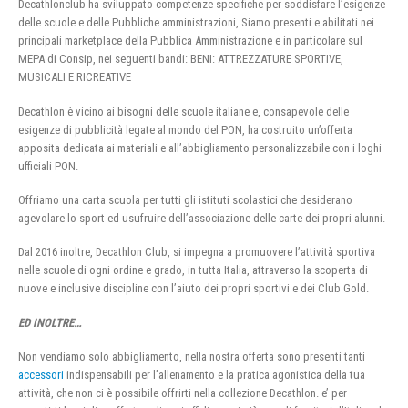
Decathlonclub ha sviluppato competenze specifiche per soddisfare l’esigenze
delle scuole e delle Pubbliche amministrazioni, Siamo presenti e abilitati nei
principali marketplace della Pubblica Amministrazione e in particolare sul
MEPA di Consip, nei seguenti bandi: BENI: ATTREZZATURE SPORTIVE,
MUSICALI E RICREATIVE
Decathlon è vicino ai bisogni delle scuole italiane e, consapevole delle
esigenze di pubblicità legate al mondo del PON, ha costruito un’offerta
apposita dedicata ai materiali e all’abbigliamento personalizzabile con i loghi
ufficiali PON.
Offriamo una carta scuola per tutti gli istituti scolastici che desiderano
agevolare lo sport ed usufruire dell’associazione delle carte dei propri alunni.
Dal 2016 inoltre, Decathlon Club, si impegna a promuovere l’attività sportiva
nelle scuole di ogni ordine e grado, in tutta Italia, attraverso la scoperta di
nuove e inclusive discipline con l’aiuto dei propri sportivi e dei Club Gold.
ED INOLTRE…
Non vendiamo solo abbigliamento, nella nostra offerta sono presenti tanti
accessori
indispensabili per l’allenamento e la pratica agonistica della tua
attività, che non ci è possibile offrirti nella collezione Decathlon. e’ per