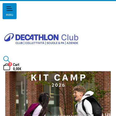
menu
0
Cart
0,00
€