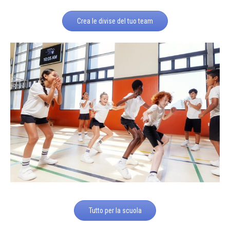
Crea le divise del tuo team
Tutto per la scuola