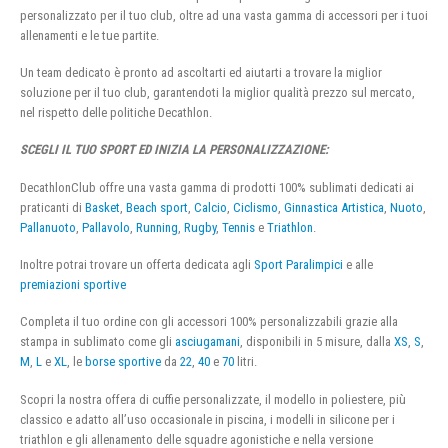
personalizzato per il tuo club, oltre ad una vasta gamma di accessori per i tuoi
allenamenti e le tue partite.
Un team dedicato è pronto ad ascoltarti ed aiutarti a trovare la miglior
soluzione per il tuo club, garantendoti la miglior qualità prezzo sul mercato,
nel rispetto delle politiche Decathlon.
SCEGLI IL TUO SPORT ED INIZIA LA PERSONALIZZAZIONE:
DecathlonClub offre una vasta gamma di prodotti 100% sublimati dedicati ai
praticanti di
Basket
,
Beach sport
,
Calcio
,
Ciclismo
,
Ginnastica Artistica
,
Nuoto
,
Pallanuoto
,
Pallavolo
,
Running
,
Rugby
,
Tennis
e
Triathlon
.
Inoltre potrai trovare un offerta dedicata agli
Sport Paralimpici
e alle
premiazioni sportive
Completa il tuo ordine con gli accessori 100% personalizzabili grazie alla
stampa in sublimato come gli
asciugamani
, disponibili in 5 misure, dalla
XS
,
S
,
M
,
L
e
XL
, le
borse sportive
da
22
,
40
e
70
litri.
Scopri la nostra offera di cuffie personalizzate, il modello in poliestere, più
classico e adatto all’uso occasionale in piscina, i modelli in silicone per i
triathlon e gli allenamento delle squadre agonistiche e nella versione