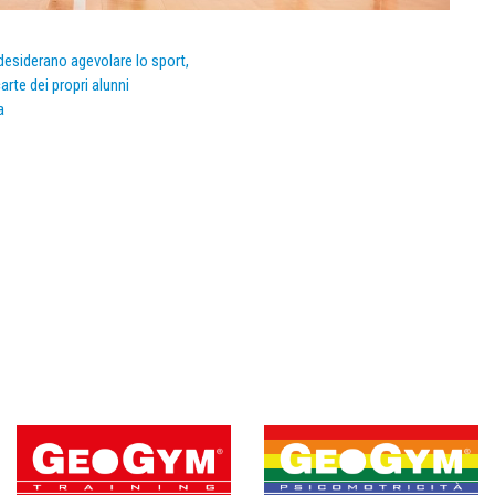
e desiderano agevolare lo sport,
arte dei propri alunni
a