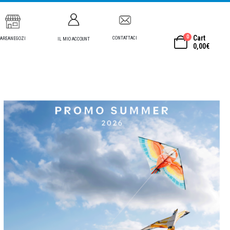
0
Cart
CONTATTACI
AREANEGOZI
IL MIO ACCOUNT
0,00
€