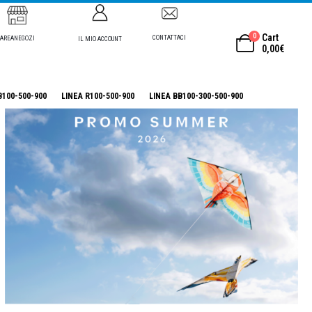
0
Cart
CONTATTACI
AREANEGOZI
IL MIO ACCOUNT
0,00
€
B100-500-900
LINEA R100-500-900
LINEA BB100-300-500-900