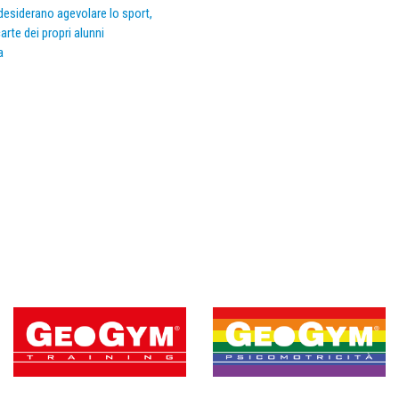
e desiderano agevolare lo sport,
arte dei propri alunni
a