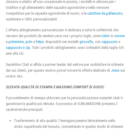
classico e adatto all’uso occasionale in piscina, i modelli in silicone per i
triathlon e gli allenamento delle squadre agonistiche e nella versione
Competition per le squadre agonistiche di nuoto, e le
calottine da pallanuoto
,
sublimate e 100% personalizzabili
L’offerta abbigliamento personalizzato è dedicata a tutte le collettività che
cercano dei prodotti da rendere unici con i proprio loghi, come
tshirt
in
cotone
e
poliestere
,
polo
e
felpe
, disponibili nei modelli
girocollo
, con
cappuccio
e
cappuccio e zip
. Tutti i prodotti abbigliamento sono ordinabili dalla taglia 5/6
anni alla 2xl.
Decathlon Club si affida a partner leader del settore per soddisfare le richieste
dei sui clienti, per questo motivo potrai trovare le offerte dedicate di
Joma
sul
nostro sito.
ELEVATA QUALITÀ DI STAMPA E MASSIMO COMFORT DI GIOCO:
Il procedimento di stampa utilizzato per la personalizzazione completi club ti
garantisce la qualità più elevata. Il processo di SUBLIMAZIONE presenta 2
caratteristiche principali:
Trasferimento di alta qualità: l’immagine penetra letteralmente nello
strato superficiale del tessuto, consentendo in questo modo di ottenere