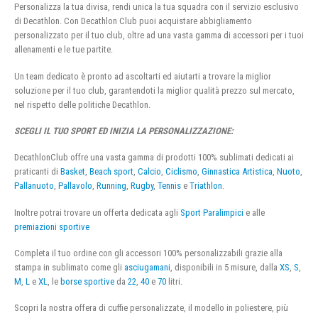
Personalizza la tua divisa, rendi unica la tua squadra con il servizio esclusivo
di Decathlon. Con Decathlon Club puoi acquistare abbigliamento
personalizzato per il tuo club, oltre ad una vasta gamma di accessori per i tuoi
allenamenti e le tue partite.
Un team dedicato è pronto ad ascoltarti ed aiutarti a trovare la miglior
soluzione per il tuo club, garantendoti la miglior qualità prezzo sul mercato,
nel rispetto delle politiche Decathlon.
SCEGLI IL TUO SPORT ED INIZIA LA PERSONALIZZAZIONE:
DecathlonClub offre una vasta gamma di prodotti 100% sublimati dedicati ai
praticanti di
Basket
,
Beach sport
,
Calcio
,
Ciclismo
,
Ginnastica Artistica
,
Nuoto
,
Pallanuoto
,
Pallavolo
,
Running
,
Rugby
,
Tennis
e
Triathlon
.
Inoltre potrai trovare un offerta dedicata agli
Sport Paralimpici
e alle
premiazioni sportive
Completa il tuo ordine con gli accessori 100% personalizzabili grazie alla
stampa in sublimato come gli
asciugamani
, disponibili in 5 misure, dalla
XS
,
S
,
M
,
L
e
XL
, le
borse sportive
da
22
,
40
e
70
litri.
Scopri la nostra offera di cuffie personalizzate, il modello in poliestere, più