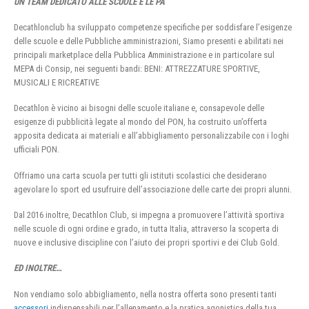
UN TEAM DEDICATO ALLE SCUOLE E LE PA
Decathlonclub ha sviluppato competenze specifiche per soddisfare l’esigenze
delle scuole e delle Pubbliche amministrazioni, Siamo presenti e abilitati nei
principali marketplace della Pubblica Amministrazione e in particolare sul
MEPA di Consip, nei seguenti bandi: BENI: ATTREZZATURE SPORTIVE,
MUSICALI E RICREATIVE
Decathlon è vicino ai bisogni delle scuole italiane e, consapevole delle
esigenze di pubblicità legate al mondo del PON, ha costruito un’offerta
apposita dedicata ai materiali e all’abbigliamento personalizzabile con i loghi
ufficiali PON.
Offriamo una carta scuola per tutti gli istituti scolastici che desiderano
agevolare lo sport ed usufruire dell’associazione delle carte dei propri alunni.
Dal 2016 inoltre, Decathlon Club, si impegna a promuovere l’attività sportiva
nelle scuole di ogni ordine e grado, in tutta Italia, attraverso la scoperta di
nuove e inclusive discipline con l’aiuto dei propri sportivi e dei Club Gold.
ED INOLTRE…
Non vendiamo solo abbigliamento, nella nostra offerta sono presenti tanti
accessori
indispensabili per l’allenamento e la pratica agonistica della tua