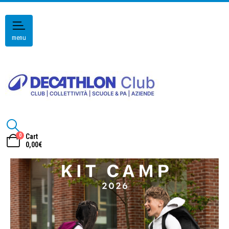
menu
0
Cart
0,00
€