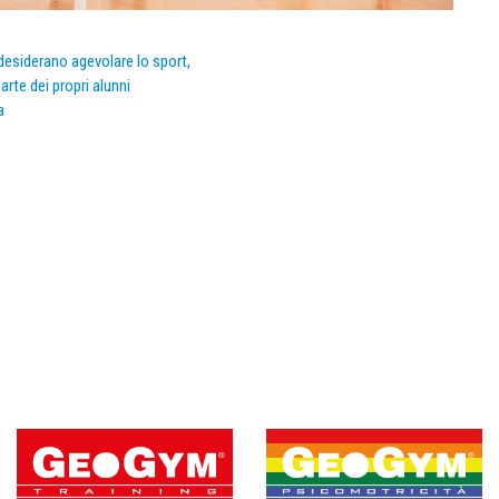
e desiderano agevolare lo sport,
arte dei propri alunni
a