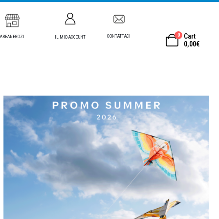
0
Cart
CONTATTACI
AREANEGOZI
IL MIO ACCOUNT
0,00
€