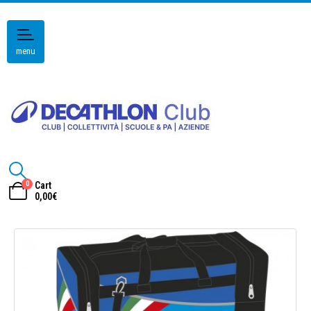
menu
0
Cart
0,00
€