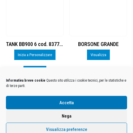
TANK BB900 6 cod. 8377558
BORSONE GRANDE
Inizia a Personalizzare
Visualizza
Visualizza
Informativa breve cookie
Questo sito utilizza i cookie tecnici, per le statistiche e
di terze parti.
Condizioni Generali di Utilizzo
-
Cookies
-
Privacy
Accetta
DECATHLON ITALIA S.r.l. Unipersonale - Viale Valassina, 268 - 20851 Lissone (MB) Cap. Soc.
Euro 12.500.000 i.v. - C.F. e Iscr. Reg. Imp. Monza e Brianza 02137480964 - R.E.A. MB-1370021 -
Nega
P.IVA. 11005760159 - Direzione e coordinamento art. 2497 C.C. DECATHLON SA, Villeneuve
D'Ascq, Francia Le foto dei prodotti presenti sul sito sono puramente esemplificative.
Visualizza preferenze