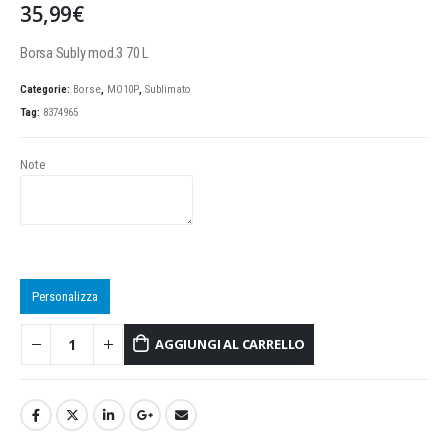
35,99
€
Borsa Subly mod.3 70 L
Categorie:
Borse
,
MO10P
,
Sublimato
Tag:
8374965
Note
Personalizza
AGGIUNGI AL CARRELLO