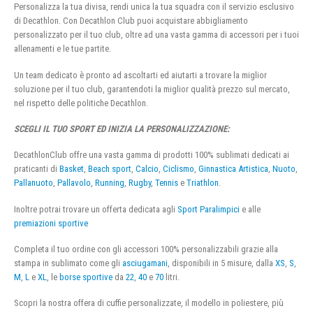
Personalizza la tua divisa, rendi unica la tua squadra con il servizio esclusivo
di Decathlon. Con Decathlon Club puoi acquistare abbigliamento
personalizzato per il tuo club, oltre ad una vasta gamma di accessori per i tuoi
allenamenti e le tue partite.
Un team dedicato è pronto ad ascoltarti ed aiutarti a trovare la miglior
soluzione per il tuo club, garantendoti la miglior qualità prezzo sul mercato,
nel rispetto delle politiche Decathlon.
SCEGLI IL TUO SPORT ED INIZIA LA PERSONALIZZAZIONE:
DecathlonClub offre una vasta gamma di prodotti 100% sublimati dedicati ai
praticanti di
Basket
,
Beach sport
,
Calcio
,
Ciclismo
,
Ginnastica Artistica
,
Nuoto
,
Pallanuoto
,
Pallavolo
,
Running
,
Rugby
,
Tennis
e
Triathlon
.
Inoltre potrai trovare un offerta dedicata agli
Sport Paralimpici
e alle
premiazioni sportive
Completa il tuo ordine con gli accessori 100% personalizzabili grazie alla
stampa in sublimato come gli
asciugamani
, disponibili in 5 misure, dalla
XS
,
S
,
M
,
L
e
XL
, le
borse sportive
da
22
,
40
e
70
litri.
Scopri la nostra offera di cuffie personalizzate, il modello in poliestere, più