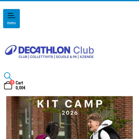
menu
0
Cart
0,00
€