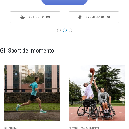
SET SPORTIVI
PREMI SPORTIVI
Gli Sport del momento
ING
SPORT PARALIMPICI
CALCI