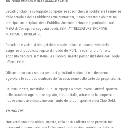
UN TEAM DEDICATO ALLE SCUOLE E LE PA
Decathlonclub ha sviluppato competenze specifiche per soddisfare l’esigenze
delle scuole e delle Pubbliche amministrazioni, Siamo presenti e abilitati nei
principali marketplace della Pubblica Amministrazione e in particolare sul
MEPA di Consip, nei seguenti bandi: BENI: ATTREZZATURE SPORTIVE,
MUSICALI E RICREATIVE
Decathlon è vicino ai bisogni delle scuole italiane e, consapevole delle
esigenze di pubblicità legate al mondo del PON, ha costruito un’offerta
apposita dedicata ai materiali e all’abbigliamento personalizzabile con i loghi
ufficiali PON.
Offriamo una carta scuola per tutti gli istituti scolastici che desiderano
agevolare lo sport ed usufruire dell’associazione delle carte dei propri alunni.
Dal 2016 inoltre, Decathlon Club, si impegna a promuovere l’attività sportiva
nelle scuole di ogni ordine e grado, in tutta Italia, attraverso la scoperta di
nuove e inclusive discipline con l’aiuto dei propri sportivi e dei Club Gold.
ED INOLTRE…
Non vendiamo solo abbigliamento, nella nostra offerta sono presenti tanti
accessori
indispensabili per l’allenamento e la pratica agonistica della tua