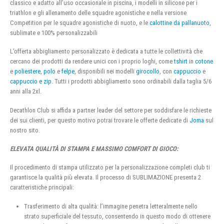
classico e adatto all’uso occasionale in piscina, i modelli in silicone per i
triathlon e gli allenamento delle squadre agonistiche e nella versione
Competition per le squadre agonistiche di nuoto, e le
calottine da pallanuoto
,
sublimate e 100% personalizzabili
L’offerta abbigliamento personalizzato è dedicata a tutte le collettività che
cercano dei prodotti da rendere unici con i proprio loghi, come
tshirt
in
cotone
e
poliestere
,
polo
e
felpe
, disponibili nei modelli
girocollo
, con
cappuccio
e
cappuccio e zip
. Tutti i prodotti abbigliamento sono ordinabili dalla taglia 5/6
anni alla 2xl.
Decathlon Club si affida a partner leader del settore per soddisfare le richieste
dei sui clienti, per questo motivo potrai trovare le offerte dedicate di
Joma
sul
nostro sito.
ELEVATA QUALITÀ DI STAMPA E MASSIMO COMFORT DI GIOCO:
Il procedimento di stampa utilizzato per la personalizzazione completi club ti
garantisce la qualità più elevata. Il processo di SUBLIMAZIONE presenta 2
caratteristiche principali:
Trasferimento di alta qualità: l’immagine penetra letteralmente nello
strato superficiale del tessuto, consentendo in questo modo di ottenere