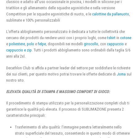
classico e adatto all’uso occasionale in piscina, i modelli in silicone per i
triathlon e gli allenamento delle squadre agonistiche e nella versione
Competition per le squadre agonistiche di nuoto, e le
calottine da pallanuoto
,
sublimate e 100% personalizzabili
L’offerta abbigliamento personalizzato è dedicata a tutte le collettività che
cercano dei prodotti da rendere unici con i proprio loghi, come
tshirt
in
cotone
e
poliestere
,
polo
e
felpe
, disponibili nei modelli
girocollo
, con
cappuccio
e
cappuccio e zip
. Tutti i prodotti abbigliamento sono ordinabili dalla taglia 5/6
anni alla 2xl.
Decathlon Club si affida a partner leader del settore per soddisfare le richieste
dei sui clienti, per questo motivo potrai trovare le offerte dedicate di
Joma
sul
nostro sito.
ELEVATA QUALITÀ DI STAMPA E MASSIMO COMFORT DI GIOCO:
Il procedimento di stampa utilizzato per la personalizzazione completi club ti
garantisce la qualità più elevata. Il processo di SUBLIMAZIONE presenta 2
caratteristiche principali:
Trasferimento di alta qualità: l’immagine penetra letteralmente nello
strato superficiale del tessuto, consentendo in questo modo di ottenere