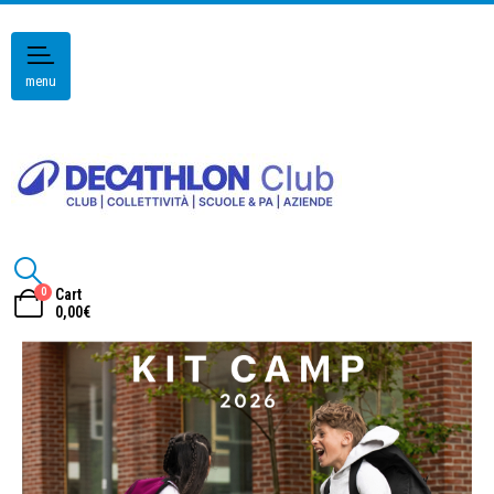
menu
0
Cart
0,00
€