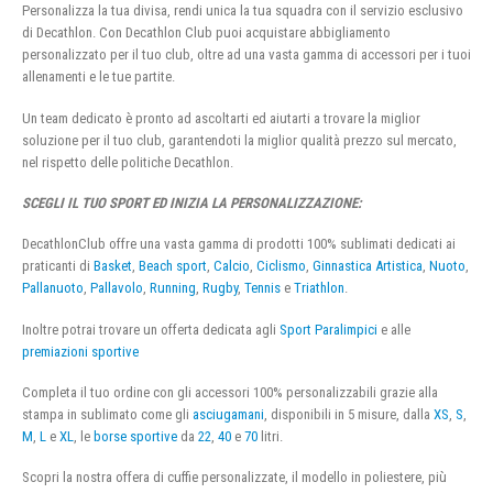
Personalizza la tua divisa, rendi unica la tua squadra con il servizio esclusivo
di Decathlon. Con Decathlon Club puoi acquistare abbigliamento
personalizzato per il tuo club, oltre ad una vasta gamma di accessori per i tuoi
allenamenti e le tue partite.
Un team dedicato è pronto ad ascoltarti ed aiutarti a trovare la miglior
soluzione per il tuo club, garantendoti la miglior qualità prezzo sul mercato,
nel rispetto delle politiche Decathlon.
SCEGLI IL TUO SPORT ED INIZIA LA PERSONALIZZAZIONE:
DecathlonClub offre una vasta gamma di prodotti 100% sublimati dedicati ai
praticanti di
Basket
,
Beach sport
,
Calcio
,
Ciclismo
,
Ginnastica Artistica
,
Nuoto
,
Pallanuoto
,
Pallavolo
,
Running
,
Rugby
,
Tennis
e
Triathlon
.
Inoltre potrai trovare un offerta dedicata agli
Sport Paralimpici
e alle
premiazioni sportive
Completa il tuo ordine con gli accessori 100% personalizzabili grazie alla
stampa in sublimato come gli
asciugamani
, disponibili in 5 misure, dalla
XS
,
S
,
M
,
L
e
XL
, le
borse sportive
da
22
,
40
e
70
litri.
Scopri la nostra offera di cuffie personalizzate, il modello in poliestere, più