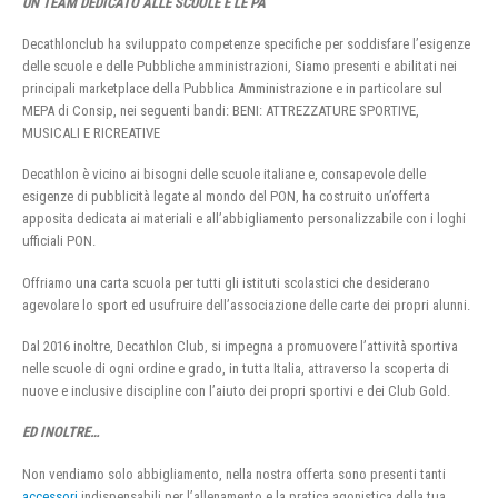
UN TEAM DEDICATO ALLE SCUOLE E LE PA
Decathlonclub ha sviluppato competenze specifiche per soddisfare l’esigenze
delle scuole e delle Pubbliche amministrazioni, Siamo presenti e abilitati nei
principali marketplace della Pubblica Amministrazione e in particolare sul
MEPA di Consip, nei seguenti bandi: BENI: ATTREZZATURE SPORTIVE,
MUSICALI E RICREATIVE
Decathlon è vicino ai bisogni delle scuole italiane e, consapevole delle
esigenze di pubblicità legate al mondo del PON, ha costruito un’offerta
apposita dedicata ai materiali e all’abbigliamento personalizzabile con i loghi
ufficiali PON.
Offriamo una carta scuola per tutti gli istituti scolastici che desiderano
agevolare lo sport ed usufruire dell’associazione delle carte dei propri alunni.
Dal 2016 inoltre, Decathlon Club, si impegna a promuovere l’attività sportiva
nelle scuole di ogni ordine e grado, in tutta Italia, attraverso la scoperta di
nuove e inclusive discipline con l’aiuto dei propri sportivi e dei Club Gold.
ED INOLTRE…
Non vendiamo solo abbigliamento, nella nostra offerta sono presenti tanti
accessori
indispensabili per l’allenamento e la pratica agonistica della tua