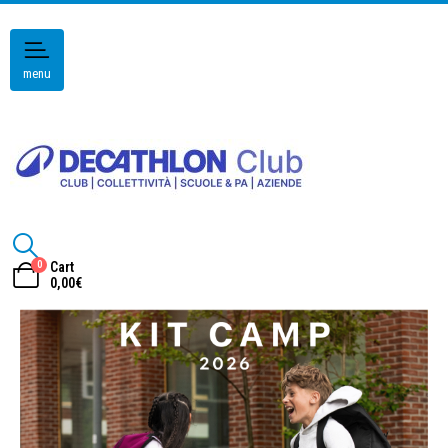
menu
0
Cart
0,00
€