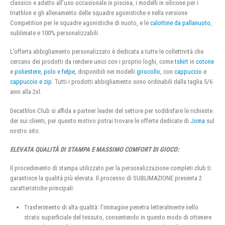
classico e adatto all’uso occasionale in piscina, i modelli in silicone per i
triathlon e gli allenamento delle squadre agonistiche e nella versione
Competition per le squadre agonistiche di nuoto, e le
calottine da pallanuoto
,
sublimate e 100% personalizzabili
L’offerta abbigliamento personalizzato è dedicata a tutte le collettività che
cercano dei prodotti da rendere unici con i proprio loghi, come
tshirt
in
cotone
e
poliestere
,
polo
e
felpe
, disponibili nei modelli
girocollo
, con
cappuccio
e
cappuccio e zip
. Tutti i prodotti abbigliamento sono ordinabili dalla taglia 5/6
anni alla 2xl.
Decathlon Club si affida a partner leader del settore per soddisfare le richieste
dei sui clienti, per questo motivo potrai trovare le offerte dedicate di
Joma
sul
nostro sito.
ELEVATA QUALITÀ DI STAMPA E MASSIMO COMFORT DI GIOCO:
Il procedimento di stampa utilizzato per la personalizzazione completi club ti
garantisce la qualità più elevata. Il processo di SUBLIMAZIONE presenta 2
caratteristiche principali:
Trasferimento di alta qualità: l’immagine penetra letteralmente nello
strato superficiale del tessuto, consentendo in questo modo di ottenere