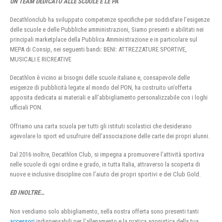
UN TEAM DEDICATO ALLE SCUOLE E LE PA
Decathlonclub ha sviluppato competenze specifiche per soddisfare l’esigenze
delle scuole e delle Pubbliche amministrazioni, Siamo presenti e abilitati nei
principali marketplace della Pubblica Amministrazione e in particolare sul
MEPA di Consip, nei seguenti bandi: BENI: ATTREZZATURE SPORTIVE,
MUSICALI E RICREATIVE
Decathlon è vicino ai bisogni delle scuole italiane e, consapevole delle
esigenze di pubblicità legate al mondo del PON, ha costruito un’offerta
apposita dedicata ai materiali e all’abbigliamento personalizzabile con i loghi
ufficiali PON.
Offriamo una carta scuola per tutti gli istituti scolastici che desiderano
agevolare lo sport ed usufruire dell’associazione delle carte dei propri alunni.
Dal 2016 inoltre, Decathlon Club, si impegna a promuovere l’attività sportiva
nelle scuole di ogni ordine e grado, in tutta Italia, attraverso la scoperta di
nuove e inclusive discipline con l’aiuto dei propri sportivi e dei Club Gold.
ED INOLTRE…
Non vendiamo solo abbigliamento, nella nostra offerta sono presenti tanti
accessori
indispensabili per l’allenamento e la pratica agonistica della tua