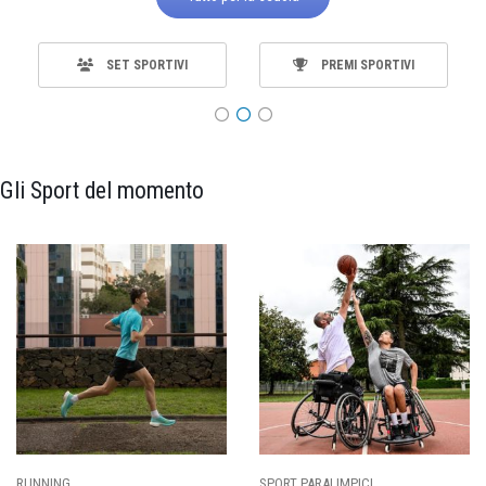
SET SPORTIVI
PREMI SPORTIVI
Gli Sport del momento
ING
SPORT PARALIMPICI
CALCI