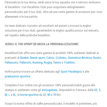
Personalizza la tua divisa, rendi unica la tua squadra con il servizio esclusivo
di Decathlon. Con Decathlon Club puoi acquistare abbigliamento
personalizzato per il tuo club, oltre ad una vasta gamma di accessori per i tuoi
allenamenti e le tue partite.
Un team dedicato è pronto ad ascoltarti ed aiutarti a trovare la miglior
soluzione per il tuo club, garantendoti la miglior qualità prezzo sul mercato,
nel rispetto delle politiche Decathlon.
SCEGLI IL TUO SPORT ED INIZIA LA PERSONALIZZAZIONE:
DecathlonClub offre una vasta gamma di prodotti 100% sublimati dedicati ai
praticanti di
Basket
,
Beach sport
,
Calcio
,
Ciclismo
,
Ginnastica Artistica
,
Nuoto
,
Pallanuoto
,
Pallavolo
,
Running
,
Rugby
,
Tennis
e
Triathlon
.
Inoltre potrai trovare un offerta dedicata agli
Sport Paralimpici
e alle
premiazioni sportive
Completa il tuo ordine con gli accessori 100% personalizzabili grazie alla
stampa in sublimato come gli
asciugamani
, disponibili in 5 misure, dalla
XS
,
S
,
M
,
L
e
XL
, le
borse sportive
da
22
,
40
e
70
litri.
Scopri la nostra offera di cuffie personalizzate, il modello in poliestere, più