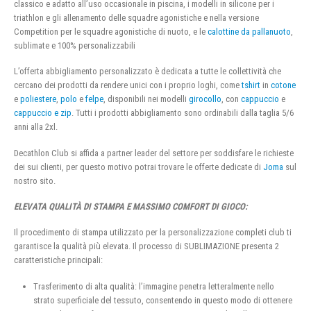
classico e adatto all’uso occasionale in piscina, i modelli in silicone per i
triathlon e gli allenamento delle squadre agonistiche e nella versione
Competition per le squadre agonistiche di nuoto, e le
calottine da pallanuoto
,
sublimate e 100% personalizzabili
L’offerta abbigliamento personalizzato è dedicata a tutte le collettività che
cercano dei prodotti da rendere unici con i proprio loghi, come
tshirt
in
cotone
e
poliestere
,
polo
e
felpe
, disponibili nei modelli
girocollo
, con
cappuccio
e
cappuccio e zip
. Tutti i prodotti abbigliamento sono ordinabili dalla taglia 5/6
anni alla 2xl.
Decathlon Club si affida a partner leader del settore per soddisfare le richieste
dei sui clienti, per questo motivo potrai trovare le offerte dedicate di
Joma
sul
nostro sito.
ELEVATA QUALITÀ DI STAMPA E MASSIMO COMFORT DI GIOCO:
Il procedimento di stampa utilizzato per la personalizzazione completi club ti
garantisce la qualità più elevata. Il processo di SUBLIMAZIONE presenta 2
caratteristiche principali:
Trasferimento di alta qualità: l’immagine penetra letteralmente nello
strato superficiale del tessuto, consentendo in questo modo di ottenere