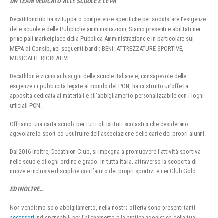
UN TEAM DEDICATO ALLE SCUOLE E LE PA
Decathlonclub ha sviluppato competenze specifiche per soddisfare l’esigenze
delle scuole e delle Pubbliche amministrazioni, Siamo presenti e abilitati nei
principali marketplace della Pubblica Amministrazione e in particolare sul
MEPA di Consip, nei seguenti bandi: BENI: ATTREZZATURE SPORTIVE,
MUSICALI E RICREATIVE
Decathlon è vicino ai bisogni delle scuole italiane e, consapevole delle
esigenze di pubblicità legate al mondo del PON, ha costruito un’offerta
apposita dedicata ai materiali e all’abbigliamento personalizzabile con i loghi
ufficiali PON.
Offriamo una carta scuola per tutti gli istituti scolastici che desiderano
agevolare lo sport ed usufruire dell’associazione delle carte dei propri alunni.
Dal 2016 inoltre, Decathlon Club, si impegna a promuovere l’attività sportiva
nelle scuole di ogni ordine e grado, in tutta Italia, attraverso la scoperta di
nuove e inclusive discipline con l’aiuto dei propri sportivi e dei Club Gold.
ED INOLTRE…
Non vendiamo solo abbigliamento, nella nostra offerta sono presenti tanti
accessori
indispensabili per l’allenamento e la pratica agonistica della tua