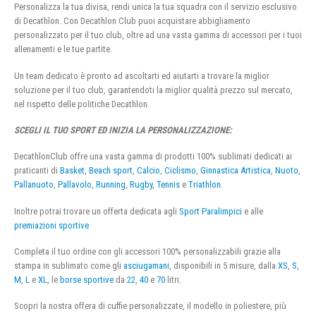
Personalizza la tua divisa, rendi unica la tua squadra con il servizio esclusivo
di Decathlon. Con Decathlon Club puoi acquistare abbigliamento
personalizzato per il tuo club, oltre ad una vasta gamma di accessori per i tuoi
allenamenti e le tue partite.
Un team dedicato è pronto ad ascoltarti ed aiutarti a trovare la miglior
soluzione per il tuo club, garantendoti la miglior qualità prezzo sul mercato,
nel rispetto delle politiche Decathlon.
SCEGLI IL TUO SPORT ED INIZIA LA PERSONALIZZAZIONE:
DecathlonClub offre una vasta gamma di prodotti 100% sublimati dedicati ai
praticanti di
Basket
,
Beach sport
,
Calcio
,
Ciclismo
,
Ginnastica Artistica
,
Nuoto
,
Pallanuoto
,
Pallavolo
,
Running
,
Rugby
,
Tennis
e
Triathlon
.
Inoltre potrai trovare un offerta dedicata agli
Sport Paralimpici
e alle
premiazioni sportive
Completa il tuo ordine con gli accessori 100% personalizzabili grazie alla
stampa in sublimato come gli
asciugamani
, disponibili in 5 misure, dalla
XS
,
S
,
M
,
L
e
XL
, le
borse sportive
da
22
,
40
e
70
litri.
Scopri la nostra offera di cuffie personalizzate, il modello in poliestere, più