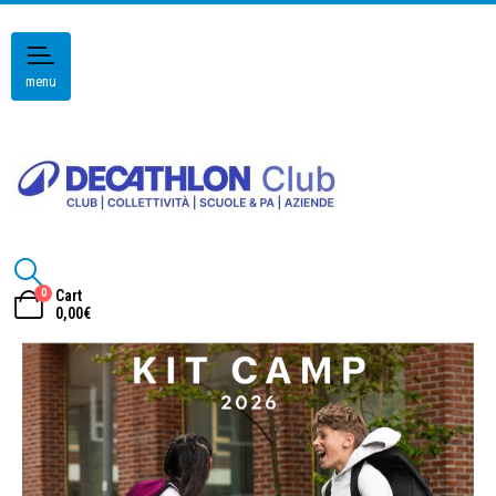
menu
0
Cart
0,00
€