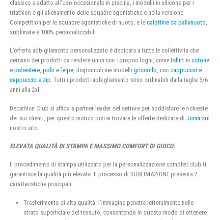
classico e adatto all’uso occasionale in piscina, i modelli in silicone per i
triathlon e gli allenamento delle squadre agonistiche e nella versione
Competition per le squadre agonistiche di nuoto, e le
calottine da pallanuoto
,
sublimate e 100% personalizzabili
L’offerta abbigliamento personalizzato è dedicata a tutte le collettività che
cercano dei prodotti da rendere unici con i proprio loghi, come
tshirt
in
cotone
e
poliestere
,
polo
e
felpe
, disponibili nei modelli
girocollo
, con
cappuccio
e
cappuccio e zip
. Tutti i prodotti abbigliamento sono ordinabili dalla taglia 5/6
anni alla 2xl.
Decathlon Club si affida a partner leader del settore per soddisfare le richieste
dei sui clienti, per questo motivo potrai trovare le offerte dedicate di
Joma
sul
nostro sito.
ELEVATA QUALITÀ DI STAMPA E MASSIMO COMFORT DI GIOCO:
Il procedimento di stampa utilizzato per la personalizzazione completi club ti
garantisce la qualità più elevata. Il processo di SUBLIMAZIONE presenta 2
caratteristiche principali:
Trasferimento di alta qualità: l’immagine penetra letteralmente nello
strato superficiale del tessuto, consentendo in questo modo di ottenere