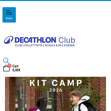
menu
0
Cart
0,00
€