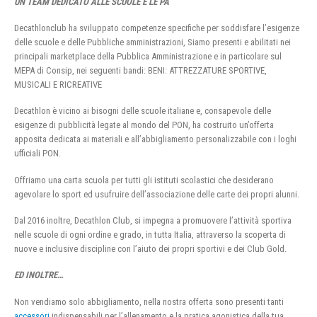
UN TEAM DEDICATO ALLE SCUOLE E LE PA
Decathlonclub ha sviluppato competenze specifiche per soddisfare l’esigenze
delle scuole e delle Pubbliche amministrazioni, Siamo presenti e abilitati nei
principali marketplace della Pubblica Amministrazione e in particolare sul
MEPA di Consip, nei seguenti bandi: BENI: ATTREZZATURE SPORTIVE,
MUSICALI E RICREATIVE
Decathlon è vicino ai bisogni delle scuole italiane e, consapevole delle
esigenze di pubblicità legate al mondo del PON, ha costruito un’offerta
apposita dedicata ai materiali e all’abbigliamento personalizzabile con i loghi
ufficiali PON.
Offriamo una carta scuola per tutti gli istituti scolastici che desiderano
agevolare lo sport ed usufruire dell’associazione delle carte dei propri alunni.
Dal 2016 inoltre, Decathlon Club, si impegna a promuovere l’attività sportiva
nelle scuole di ogni ordine e grado, in tutta Italia, attraverso la scoperta di
nuove e inclusive discipline con l’aiuto dei propri sportivi e dei Club Gold.
ED INOLTRE…
Non vendiamo solo abbigliamento, nella nostra offerta sono presenti tanti
accessori
indispensabili per l’allenamento e la pratica agonistica della tua