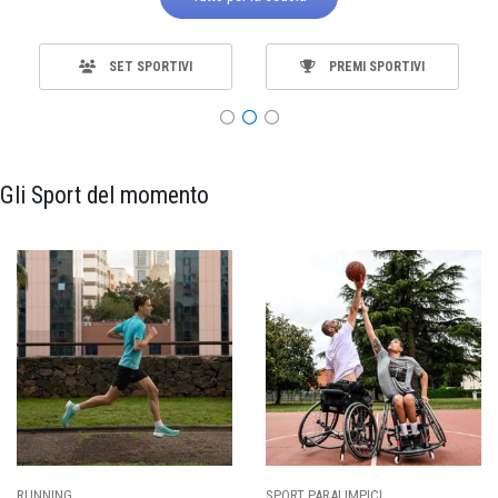
SET SPORTIVI
PREMI SPORTIVI
Gli Sport del momento
ALIMPICI
CALCIO
BASKET