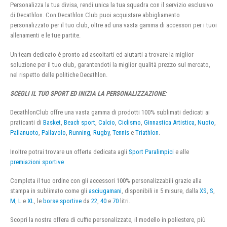
Personalizza la tua divisa, rendi unica la tua squadra con il servizio esclusivo
di Decathlon. Con Decathlon Club puoi acquistare abbigliamento
personalizzato per il tuo club, oltre ad una vasta gamma di accessori per i tuoi
allenamenti e le tue partite.
Un team dedicato è pronto ad ascoltarti ed aiutarti a trovare la miglior
soluzione per il tuo club, garantendoti la miglior qualità prezzo sul mercato,
nel rispetto delle politiche Decathlon.
SCEGLI IL TUO SPORT ED INIZIA LA PERSONALIZZAZIONE:
DecathlonClub offre una vasta gamma di prodotti 100% sublimati dedicati ai
praticanti di
Basket
,
Beach sport
,
Calcio
,
Ciclismo
,
Ginnastica Artistica
,
Nuoto
,
Pallanuoto
,
Pallavolo
,
Running
,
Rugby
,
Tennis
e
Triathlon
.
Inoltre potrai trovare un offerta dedicata agli
Sport Paralimpici
e alle
premiazioni sportive
Completa il tuo ordine con gli accessori 100% personalizzabili grazie alla
stampa in sublimato come gli
asciugamani
, disponibili in 5 misure, dalla
XS
,
S
,
M
,
L
e
XL
, le
borse sportive
da
22
,
40
e
70
litri.
Scopri la nostra offera di cuffie personalizzate, il modello in poliestere, più