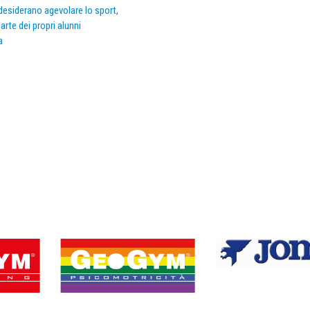
e desiderano agevolare lo sport,
arte dei propri alunni
a