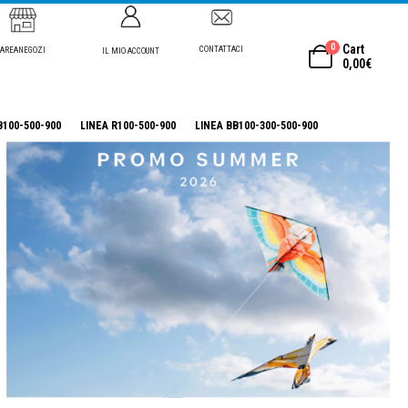
0
Cart
CONTATTACI
AREANEGOZI
IL MIO ACCOUNT
0,00
€
B100-500-900
LINEA R100-500-900
LINEA BB100-300-500-900